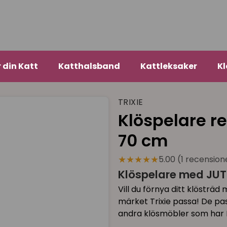
r din Katt
Katthalsband
Kattleksaker
Kl
TRIXIE
Klöspelare re
70 cm
★★★★★
5.00 (1 recension
Klöspelare med JU
Vill du förnya ditt klösträ
märket Trixie passa! De pass
andra klösmöbler som har 