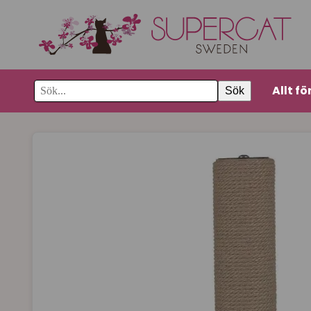
Allt fö
Sök