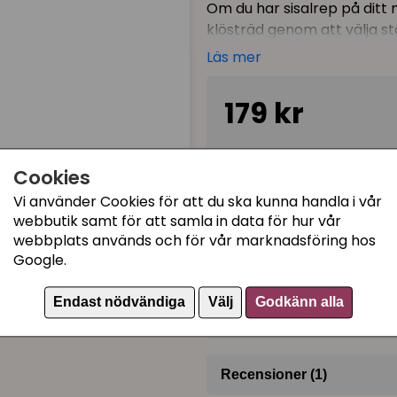
Om du har sisalrep på ditt 
klösträd genom att välja st
lite mörkare / beige i färgen
Läs mer
Klöspelare som passar extr
179 kr
Trixie.
Diameter är ø 9 cm
på klös
Klöspelaren är lindad med J
Tillfälligt slut
Cookies
Klöspelare inkl. gängad bul
Vi använder Cookies för att du ska kunna handla i vår
Dubbelkolla så att ditt klö
webbutik samt för att samla in data för hur vår
Kategorier:
webbplats används och för vår marknadsföring hos
Valbara storlekar:
Sisalrep, klösrullar & res
Google.
30 cm
Trixie och Nobby
40 cm
Endast nödvändiga
Välj
Godkänn alla
Artikelnummer:
44014
50 cm
60 cm
70 cm
Recensioner (1)