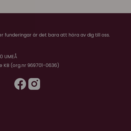
★
★
★
★
★
jda
 funderingar är det bara att höra av dig till oss.
 40 UMEÅ
de KB (org.nr 969701-0636)