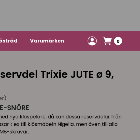
östräd
Varumärken
0
servdel Trixie JUTE ø 9,
er)
TE-SNÖRE
d med nya klöspelare, då kan dessa reservdelar från
ar t ex till klösmöbeln Nigella, men även till alla
M8-skruvar.