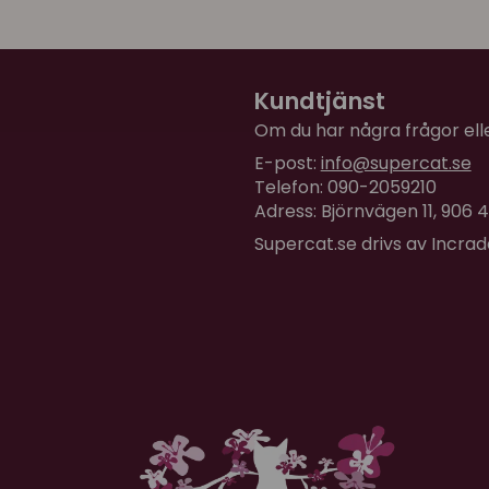
Anonym
för 8 månader sedan
Katten är nöjd så vi är nö
Kundtjänst
Om du har några frågor eller
E-post:
info@supercat.se
Telefon: 090-2059210
Adress: Björnvägen 11, 906
Supercat.se drivs av Incra