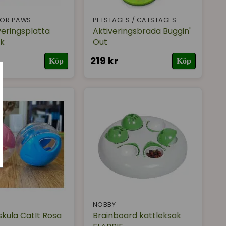
 FOR PAWS
PETSTAGES / CATSTAGES
veringsplatta
Aktiveringsbräda Buggin'
ik
Out
219 kr
Köp
Köp
NOBBY
skula CatIt Rosa
Brainboard kattleksak