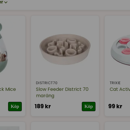
er
ram en aktiveringsmatskål, så får katten utlopp för sin natu
mmet. Katter leker och äter när de vill, inte när du vill.
n enklare bollar till mer avancerade pussel för din katt. Må
 finns aktiveringsplattor för blötfoder och matskålar och 
ill din katt hos oss!
DISTRICT70
TRIXIE
ck Mice
Slow Feeder District 70
Cat Activ
maräng
189 kr
99 kr
Köp
Köp