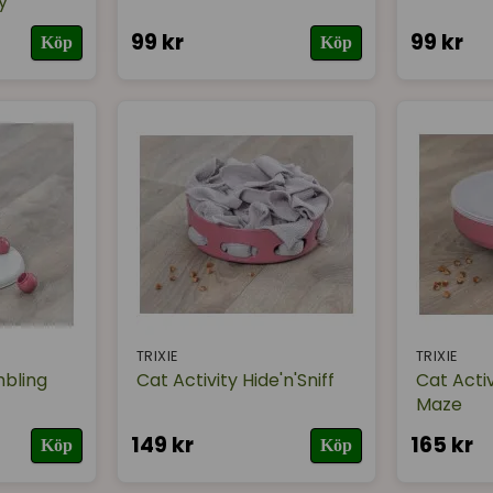
y
99 kr
99 kr
Köp
Köp
TRIXIE
TRIXIE
mbling
Cat Activity Hide'n'Sniff
Cat Acti
Maze
149 kr
165 kr
Köp
Köp