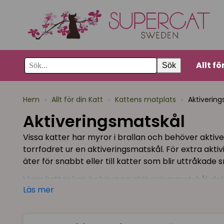
Allt fö
Sök
Hem
›
Allt för din Katt
›
Kattens matplats
›
Aktiverin
Aktiveringsmatskål
Vissa katter har myror i brallan och behöver aktive
torrfodret ur en aktiveringsmatskål. För extra aktiv
äter för snabbt eller till katter som blir uttråkade
Vissa katter kan behöva en aktiveringsmatskål, dels 
Läs mer
katt snabbt uttråkad - då kan en aktiveringsmatsk
långsammare intag av maten. Vi på Supercat gillar
produkt.