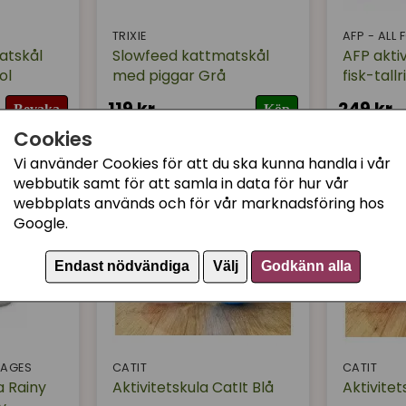
TRIXIE
AFP - ALL
atskål
Slowfeed kattmatskål
AFP akti
ol
med piggar Grå
fisk-tallr
119 kr
249 kr
Bevaka
Köp
Cookies
Vi använder Cookies för att du ska kunna handla i vår
webbutik samt för att samla in data för hur vår
webbplats används och för vår marknadsföring hos
Google.
Endast nödvändiga
Välj
Godkänn alla
TAGES
CATIT
CATIT
a Rainy
Aktivitetskula CatIt Blå
Aktivitet