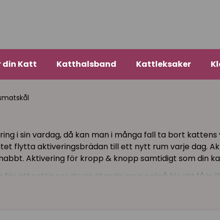
r din Katt
Katthalsband
Kattleksaker
Kl
gsmatskål
ring i sin vardag, då kan man i många fall ta bort kattens
itet flytta aktiveringsbrädan till ett nytt rum varje dag. 
 snabbt. Aktivering för kropp & knopp samtidigt som din kat
för att sakta ner deras ätande men också för att få in lit
ål vara toppen. Många katter hetsäter och även för dess
 produkter som är 2-i-1 och det kan man verkligen säga 