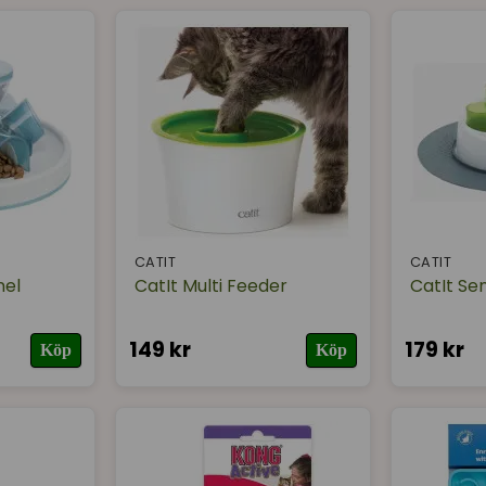
CATIT
CATIT
nel
CatIt Multi Feeder
CatIt Se
149 kr
179 kr
Köp
Köp