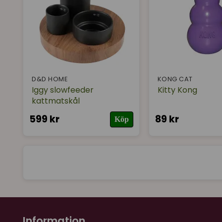
D&D HOME
KONG CAT
Iggy slowfeeder
Kitty Kong
kattmatskål
599 kr
89 kr
Köp
Information