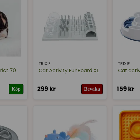
TRIXIE
TRIXIE
rict 70
Cat Activity FunBoard XL
Cat activ
299 kr
159 kr
Köp
Bevaka