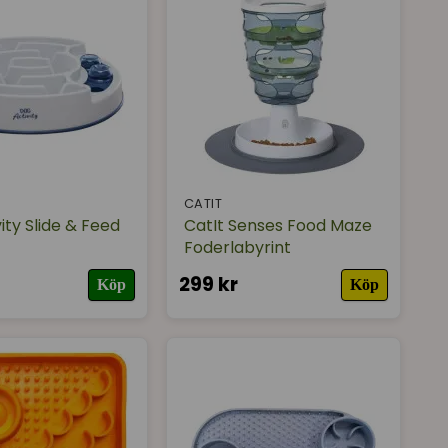
CATIT
ity Slide & Feed
CatIt Senses Food Maze
Foderlabyrint
299 kr
Köp
Köp