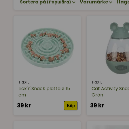
Sortera på
Varumärke
I lag
(Populära)
Tips!
Byt ut din katts vanliga matskål och ställ istället f
aktiveringsmatskålar som du gömmer/placerar ut i he
Vi har flera olika matskålar med aktivering, allt frå
är perfekt för katten som snabbt blir uttråkad. Det
Hoppas du hittar några roliga aktiveringsmatskålar t
/ Emelie på Supercat
TRIXIE
TRIXIE
Lick'n'Snack platta ø 15
Cat Activity Sna
cm
Grön
39 kr
39 kr
Köp