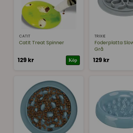
CATIT
TRIXIE
CatIt Treat Spinner
Foderplatta Slo
Grå
129 kr
129 kr
Köp