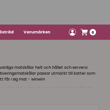
östräd
Varumärken
0
 vanliga matskålar helt och hållet och servera
Aktiveringsmatskålar passar utmärkt till katter som
t får i sig mat - winwin!
e extra aktivering i deras vardag. Kanske blir din
a kan en matskål med aktivering ge ett
att aktiveringsmatskålar är - mat och lek i samma