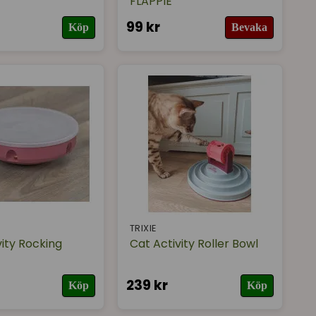
FLAPPIE
99 kr
Köp
Bevaka
TRIXIE
vity Rocking
Cat Activity Roller Bowl
239 kr
Köp
Köp