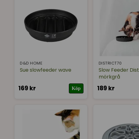
D&D HOME
DISTRICT70
Sue slowfeeder wave
Slow Feeder Dist
mörkgrå
169 kr
189 kr
Köp