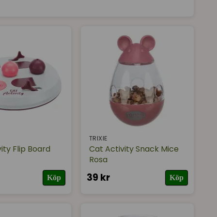
rliga jaktinstinkt. Du kan också ha flera olika
nga gillar att ha lite olika varianter hemma, vilket
bollar för torrfoder.
TRIXIE
ity Flip Board
Cat Activity Snack Mice
Rosa
39 kr
Köp
Köp