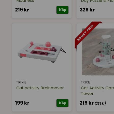
Madness
Day Puzzle & Pla
219 kr
329 kr
Köp
TRIXIE
TRIXIE
Cat activity Brainmover
Cat Activity Ga
Tower
199 kr
219 kr
Köp
(239 kr)