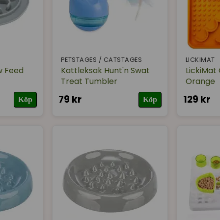
PETSTAGES / CATSTAGES
LICKIMAT
w Feed
Kattleksak Hunt'n Swat
LickiMat 
Treat Tumbler
Orange
79 kr
129 kr
Köp
Köp