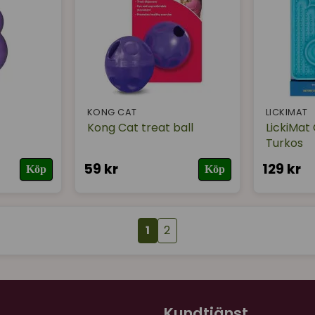
KONG CAT
LICKIMAT
Kong Cat treat ball
LickiMat 
Turkos
59 kr
129 kr
Köp
Köp
1
2
Kundtjänst