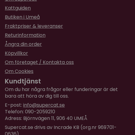
Material: TPR (Thermoplastic rubber)
Kattguiden
Jag har valt ut denna matskål till vår bengalhane -
Butiken i Umeå
han gillar den verkligen. Vi har testat flera gånger
Fraktpriser & leveranser
att servera 2 matskålar brevid varandra, en vanlig
matskål med samma blötfoder som vi lägger i
Returinformation
denna matskål. Han väljer alltid att börja äta sin
Ångra din order
måltid ur denna matskål. Han pillrar med tassarna
Köpvillkor
och klurar och äter långsamt och bra ur denna
Om företaget / Kontakta oss
matskål.
Om Cookies
Vi hoppas att din katt ska gilla den lika mycket! :)
Kundtjänst
// Jessica på Supercat.se
Om du har några frågor eller funderingar är det
bara att höra av dig till oss.
E-post:
info@supercat.se
Telefon: 090-2059210
Adress: Björnvägen 11, 906 40 UMEÅ
Supercat.se drivs av Incrade KB (org.nr 969701-
0636)