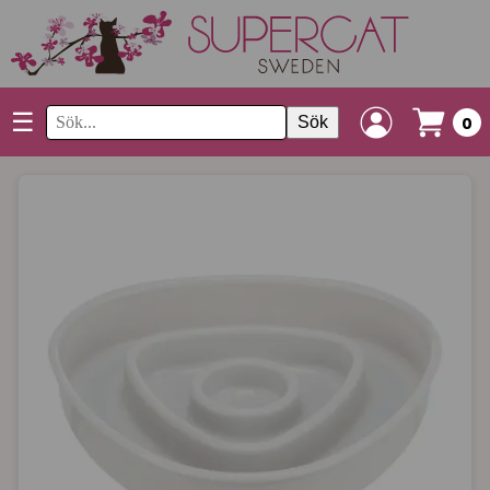
☰
Sök
0