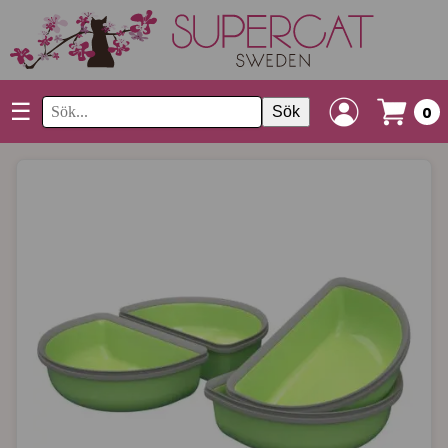
☰
Sök
0