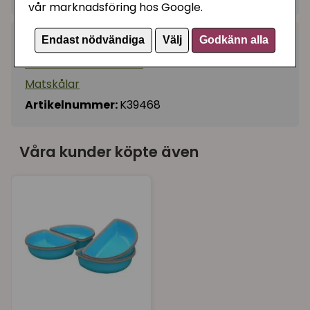
vår marknadsföring hos Google.
Endast nödvändiga
Välj
Godkänn alla
Kategorier:
Insatser till matskålar
Matskålar
Artikelnummer:
K39468
Våra kunder köpte även