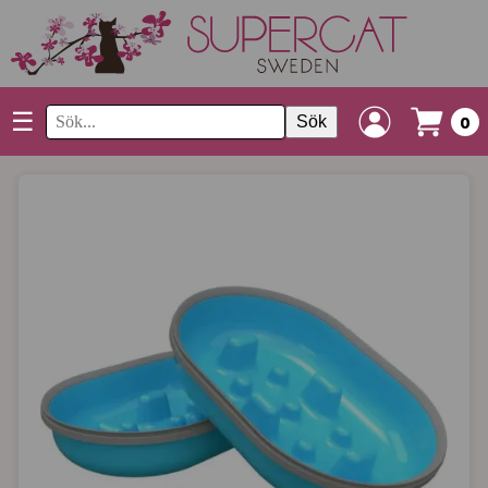
☰
Sök
0