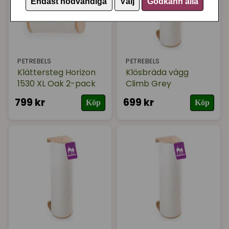
Endast nödvändiga
Välj
Godkänn alla
PETREBELS
PETREBELS
Klättersteg Horizon
Klösbräda vägg
1530 XL Oak 2-pack
Climb Grey
799 kr
699 kr
Köp
Köp