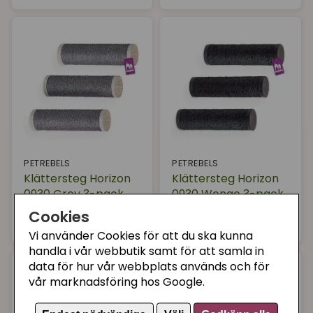
PETREBELS
PETREBELS
Klättersteg Horizon
Klättersteg Horizon
0930 Grey 3-pack
0930 Wenge 3-pack
Cookies
759 kr
759 kr
Köp
Köp
Vi använder Cookies för att du ska kunna
handla i vår webbutik samt för att samla in
data för hur vår webbplats används och för
vår marknadsföring hos Google.