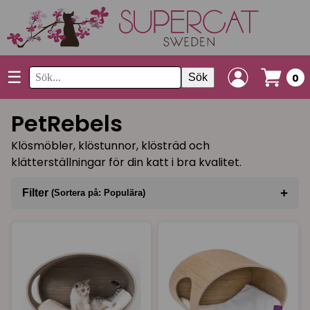
☰
Sök
0
PetRebels
Klösmöbler, klöstunnor, klösträd och
klätterställningar för din katt i bra kvalitet.
+
Filter
(Sortera på: Populära)
Sortera på
(Populära)