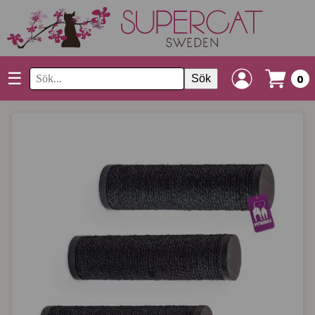
☰
Sök
0