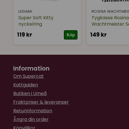
LEGAMI
ROSINA WACHTMEI
Super Soft Kitty
Tygkasse Rosina
nyckelring
Wachtmeister S
119 kr
149 kr
Köp
Information
Om Supercat
Kattguiden
Butiken i Umeå
Fraktpriser & leveranser
Returinformation
Ångra din order
Köpvillkor