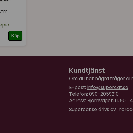
STER
epia
Köp
Kundtjänst
Om du har några frågor eller
E-post:
info@supercat.se
Telefon: 090-2059210
Adress: Björnvägen 11, 906
Supercat.se drivs av Incra