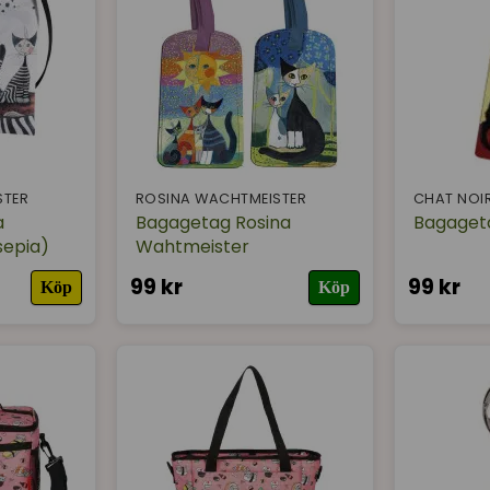
STER
ROSINA WACHTMEISTER
CHAT NOI
a
Bagagetag Rosina
Bagageta
sepia)
Wahtmeister
99 kr
99 kr
Köp
Köp