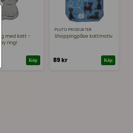
PLUTO PRODUKTER
ng med katt -
Shoppingpåse kattmotiv
ey ring!
89 kr
Köp
Köp