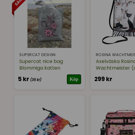
SUPERCAT DESIGN
ROSINA WACHTMEI
Supercat nice bag
Axelväska Rosin
Blommiga katten
Wachtmeister (
5 kr
299 kr
Köp
(35 kr)