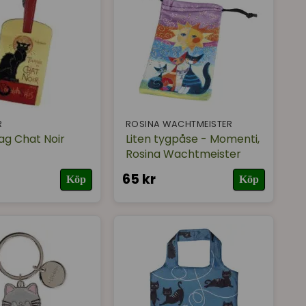
R
ROSINA WACHTMEISTER
g Chat Noir
Liten tygpåse - Momenti,
Rosina Wachtmeister
65 kr
Köp
Köp