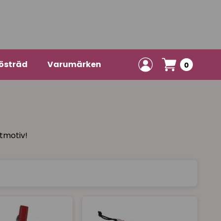
östräd
Varumärken
0
ttmotiv!