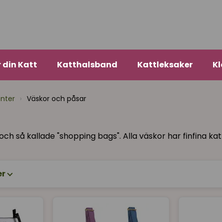
r din Katt
Katthalsband
Kattleksaker
Kl
enter
›
Väskor och påsar
och så kallade "shopping bags". Alla väskor har finfina ka
er