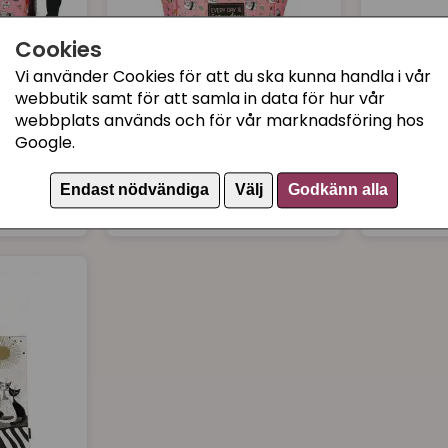
Cookies
Vi använder Cookies för att du ska kunna handla i vår
webbutik samt för att samla in data för hur vår
LEGAMI
LEGAMI
webbplats används och för vår marknadsföring hos
chväska,
Lunchväska för matlåda
Nyckelri
Google.
- kattmotiv Sushi Cat
What a k
Endast nödvändiga
Välj
Godkänn alla
289 kr
95 kr
Köp
Köp