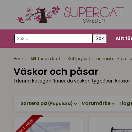
Allt fö
Sök
Hem
›
Allt för din Katt
›
Kattprylar till människor - pres
Väskor och påsar
I denna kategori finner du väskor, tygpåsar, kassar 
Sortera på
Varumärke
I lag
(Populära)