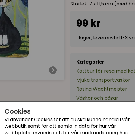
Storlek: 7 x 11,5 cm (med b
99 kr
I lager, leveranstid 1-3 
Kategorier:
Kattbur för resa med ka
Mjuka transportväskor
Rosina Wachtmeister
Väskor och påsar
Artikelnummer:
kid 129
Cookies
Vi använder Cookies för att du ska kunna handla i vår
webbutik samt för att samla in data för hur vår
webbplats används och för vår marknadsföring hos