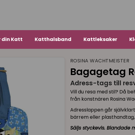
r din Katt
Katthalsband
Kattleksaker
Kl
ROSINA WACHTMEISTER
Bagagetag R
Adress-tags till re
Vill du resa med stil? Då 
från konstnären Rosina Wac
Adresslappen går självklar
bärrem eller plasthandtag,
Säljs styckevis. Blandade 