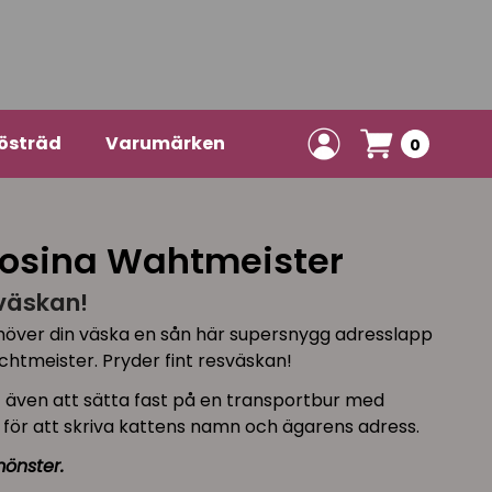
östräd
Varumärken
0
osina Wahtmeister
sväskan!
behöver din väska en sån här supersnygg adresslapp
htmeister. Pryder fint resväskan!
t även att sätta fast på en transportbur med
 för att skriva kattens namn och ägarens adress.
mönster.