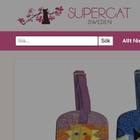
Allt fö
Sök