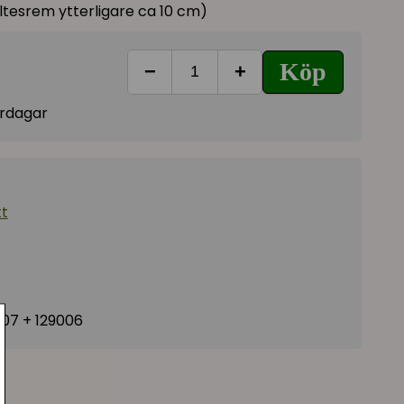
ältesrem ytterligare ca 10 cm)
Köp
−
+
vardagar
tt
007 + 129006