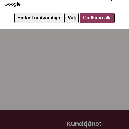
Google.
Endast nödvändiga
Välj
Godkänn alla
Kundtjänst