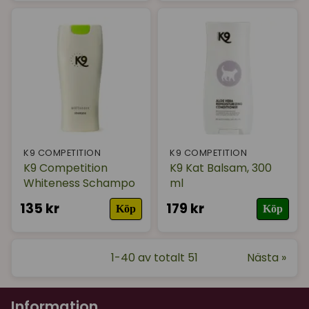
K9 COMPETITION
K9 COMPETITION
K9 Competition
K9 Kat Balsam, 300
Whiteness Schampo
ml
135 kr
179 kr
Köp
Köp
1-40 av totalt 51
Nästa »
Information