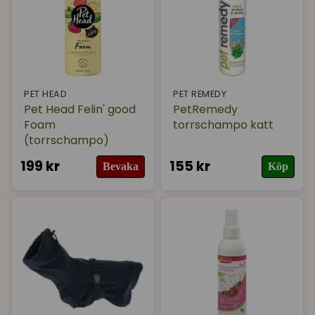
PET HEAD
PET REMEDY
Pet Head Felin' good
PetRemedy
Foam
torrschampo katt
(torrschampo)
199 kr
155 kr
Bevaka
Köp