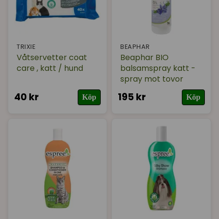
TRIXIE
BEAPHAR
Våtservetter coat
Beaphar BIO
care , katt / hund
balsamspray katt -
spray mot tovor
40 kr
195 kr
Köp
Köp