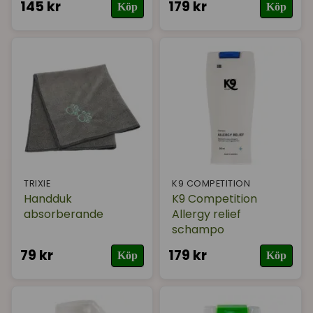
145 kr
179 kr
Köp
Köp
TRIXIE
K9 COMPETITION
Handduk
K9 Competition
absorberande
Allergy relief
schampo
79 kr
179 kr
Köp
Köp