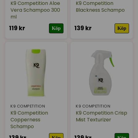
K9 Competition Aloe
K9 Competition
Vera Schampoo 300
Blackness Schampo
ml
119 kr
139 kr
Köp
Köp
K9 COMPETITION
K9 COMPETITION
K9 Competition
K9 Competition Crisp
Copperness
Mist Texturizer
Schampo
139 kr
139 kr
Köp
Köp