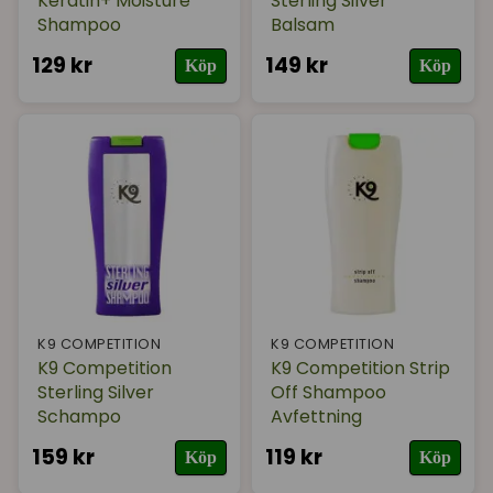
Keratin+ Moisture
Sterling Silver
Shampoo
Balsam
129 kr
149 kr
Köp
Köp
K9 COMPETITION
K9 COMPETITION
K9 Competition
K9 Competition Strip
Sterling Silver
Off Shampoo
Schampo
Avfettning
159 kr
119 kr
Köp
Köp