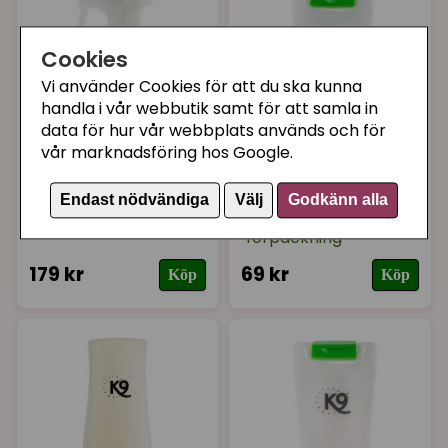
Cookies
Vi använder Cookies för att du ska kunna
handla i vår webbutik samt för att samla in
data för hur vår webbplats används och för
vår marknadsföring hos Google.
K9 COMPETITION
K9 COMPETITION
K9 Competition
K9 Competition Aloe
Endast nödvändiga
Välj
Godkänn alla
Allergy relief spray
Vera Balsam - liten
förpackning
179 kr
69 kr
Köp
Köp