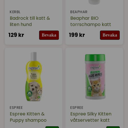
KERBL
BEAPHAR
Badrock till katt &
Beaphar BIO
liten hund
torrschampo katt
129 kr
199 kr
Bevaka
Bevaka
ESPREE
ESPREE
Espree Kitten &
Espree Silky Kitten
Puppy shampoo
våtservetter katt