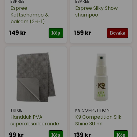
ESPREE
ESPREE
Espree
Espree Silky Show
Kattschampo &
shampoo
balsam (2-i-1)
149 kr
159 kr
Köp
Bevaka
TRIXIE
K9 COMPETITION
Handduk PVA
K9 Competition Silk
superabsorberande
Shine 30 ml
99 kr
139 kr
Köp
Köp