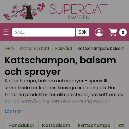
☰
Sök
0
Hem
›
Allt för din Katt
›
Pälsvård
›
Kattschampon, balsam o
Kattschampon, balsam
och sprayer
Kattschampo, balsam och sprayer - speciellt
utvecklade för kattens känsliga hud och päls. Här
hittar du produkter för alla pälstyper, oavsett om du
har en korthårig huskatt eller en fluffig Ragdoll.
Läs mer
Det viktigaste när du väljer schampo till din katt är
att det är utvecklat för katt - inte ett "männsko-
Handdukar
Kattbalsam
Kattschampo
Styl
schampo", då pH-värdet skiljer sig åt och kan irritera