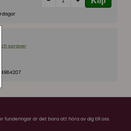
Köp
−
+
vardagar
och sprayer
74984207
 funderingar är det bara att höra av dig till oss.