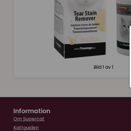
Bild
1 av 1
Information
Om Supercat
Kattguiden