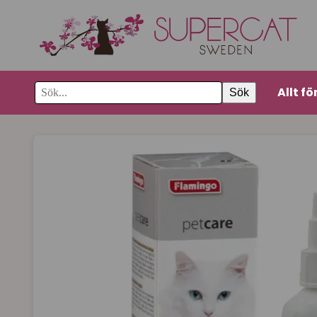
Allt fö
Sök