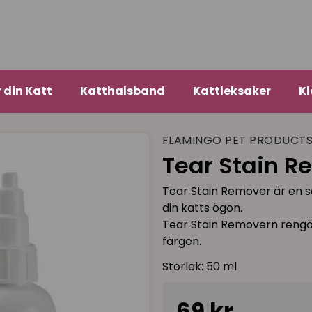
r din Katt
Katthalsband
Kattleksaker
Kl
FLAMINGO PET PRODUCT
Tear Stain R
Tear Stain Remover är en s
din katts ögon.
Tear Stain Removern rengör
färgen.
Storlek: 50 ml
69 kr