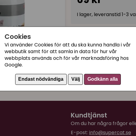
I lager, leveranstid 1-3 
Cookies
Kategorier:
Vi använder Cookies för att du ska kunna handla i vår
Kattschampon, balsam 
webbutik samt för att samla in data för hur vår
Kattutställning
webbplats används och för vår marknadsföring hos
Google.
Ögon och öron
Artikelnummer:
54002
Endast nödvändiga
Välj
Godkänn alla
Kundtjänst
Om du har några frågor eller
E-post:
info@supercat.se