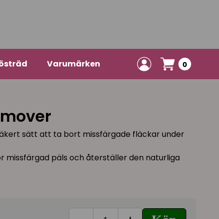
östräd
Varumärken
0
S
emover
äkert sätt att ta bort missfärgade fläckar under
 missfärgad päls och återställer den naturliga