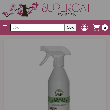
☰
Sök
0