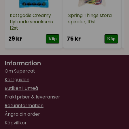
för 1 år sedan
Funkade bra, accepterades direkt av min katt
Kattgodis Creamy
Spring Things stora
flytande snacksmix
spiraler, 10st
12st
★
★
★
★
★
Lennart
för 2 år sedan
29 kr
75 kr
9
Köp
Köp
Det är bäst
★
★
★
★
★
Jacob
Information
för 2 år sedan
Om Supercat
Ingen superbra doft och stänker mycket.
Kattguiden
★
★
★
★
★
Maritha
Butiken i Umeå
för 2 år sedan
Fraktpriser & leveranser
Fungerar utmärkt
Returinformation
Ångra din order
Köpvillkor