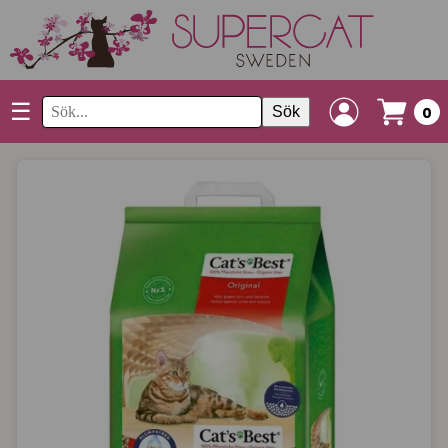
☰
Sök
0