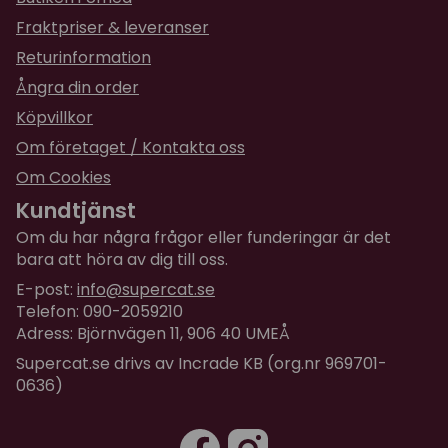
och går att kompostera. Helt naturlig.
Fraktpriser & leveranser
Returinformation
★
★
★
★
★
Evangelia
Ångra din order
för 1 år sedan
Köpvillkor
Mycket bra kattsand!
Om företaget / Kontakta oss
★
★
★
★
★
Ingeborg
Om Cookies
för 2 år sedan
Kundtjänst
Fungerar inte till mina avelshanar då det blir
Om du har några frågor eller funderingar är det
konstig lukt.
bara att höra av dig till oss.
E-post:
info@supercat.se
Telefon: 090-2059210
Adress: Björnvägen 11, 906 40 UMEÅ
Supercat.se drivs av Incrade KB (org.nr 969701-
0636)