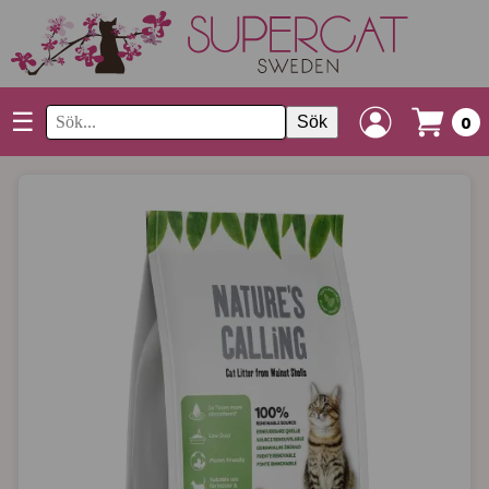
☰
Sök
0