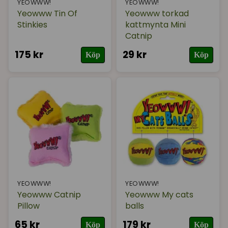
YEOWWW!
YEOWWW!
Yeowww Tin Of
Yeowww torkad
Stinkies
kattmynta Mini
Catnip
175 kr
29 kr
Köp
Köp
YEOWWW!
YEOWWW!
Yeowww Catnip
Yeowww My cats
Pillow
balls
65 kr
179 kr
Köp
Köp