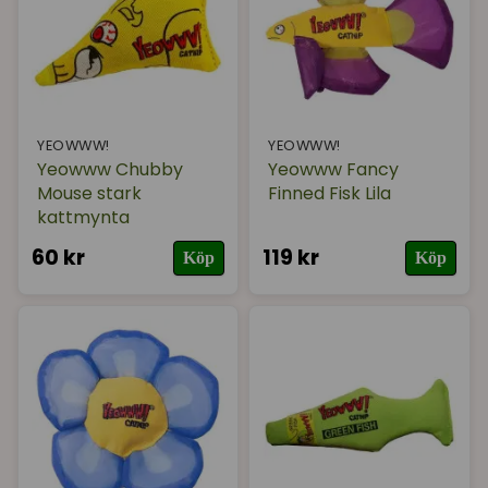
YEOWWW!
YEOWWW!
Yeowww Chubby
Yeowww Fancy
Mouse stark
Finned Fisk Lila
kattmynta
60 kr
119 kr
Köp
Köp