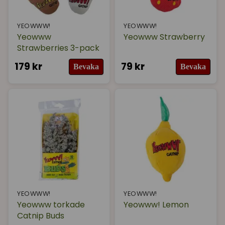
YEOWWW!
YEOWWW!
Yeowww
Yeowww Strawberry
Strawberries 3-pack
179 kr
79 kr
Bevaka
Bevaka
YEOWWW!
YEOWWW!
Yeowww torkade
Yeowww! Lemon
Catnip Buds