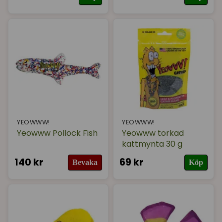
YEOWWW!
YEOWWW!
Yeowww Pollock Fish
Yeowww torkad
kattmynta 30 g
140 kr
69 kr
Bevaka
Köp