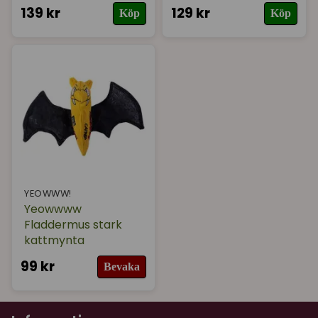
139 kr
129 kr
Köp
Köp
YEOWWW!
Yeowwww
Fladdermus stark
kattmynta
99 kr
Bevaka