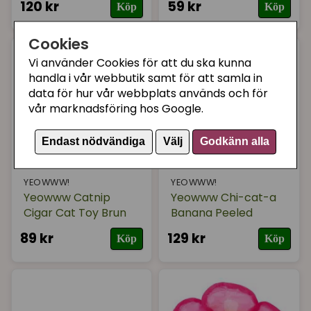
120 kr
59 kr
Köp
Köp
Cookies
Vi använder Cookies för att du ska kunna
handla i vår webbutik samt för att samla in
data för hur vår webbplats används och för
vår marknadsföring hos Google.
Endast nödvändiga
Välj
Godkänn alla
YEOWWW!
YEOWWW!
Yeowww Catnip
Yeowww Chi-cat-a
Cigar Cat Toy Brun
Banana Peeled
89 kr
129 kr
Köp
Köp