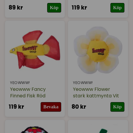
89 kr
119 kr
Köp
Köp
YEOWWW!
YEOWWW!
Yeowww Fancy
Yeowww Flower
Finned Fisk Röd
stark kattmynta Vit
119 kr
80 kr
Bevaka
Köp