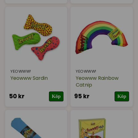
Mångsidiga Alternativ:
Oavsett om din katt
föredrar bollar, mjuka leksaker eller en
brottningsleksak - så har Yeowww ett brett
utbud av leksaker för att tillgodose alla smaker.
YEOWWW!
YEOWWW!
Yeowww Sardin
Yeowww Rainbow
Catnip
50 kr
95 kr
Köp
Köp