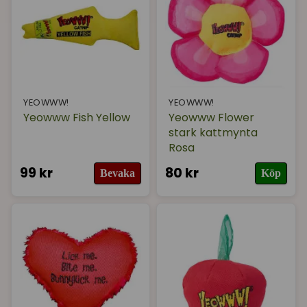
YEOWWW!
YEOWWW!
Yeowww Fish Yellow
Yeowww Flower
stark kattmynta
Rosa
99 kr
80 kr
Bevaka
Köp