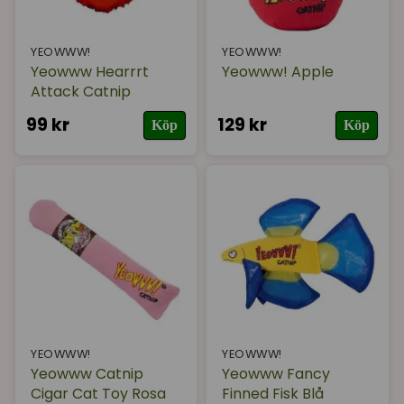
YEOWWW!
YEOWWW!
Yeowww Hearrrt
Yeowww! Apple
Attack Catnip
99 kr
129 kr
Köp
Köp
YEOWWW!
YEOWWW!
Yeowww Catnip
Yeowww Fancy
Cigar Cat Toy Rosa
Finned Fisk Blå