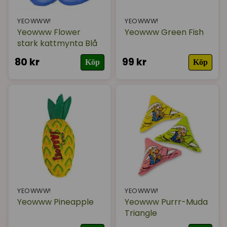
YEOWWW!
YEOWWW!
Yeowww Flower
Yeowww Green Fish
stark kattmynta Blå
80 kr
99 kr
Köp
Köp
YEOWWW!
YEOWWW!
Yeowww Pineapple
Yeowww Purrr-Muda
Triangle