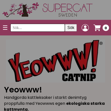
☰
Sök
0
Yeowww!
Handgjorda kattleksaker i starkt denimtyg
proppfulla med Yeowwws egen
ekologiska starka
kattmynta.