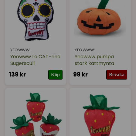
YEOWWW!
YEOWWW!
Yeowww La CAT-rina
Yeowww pumpa
Sugerscull
stark kattmynta
139 kr
99 kr
Köp
Bevaka