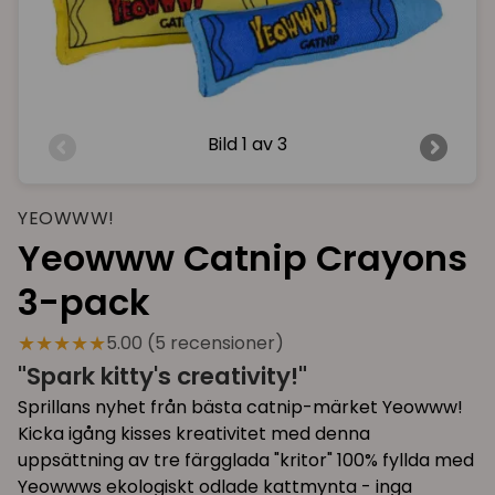
Bild
1 av 3
YEOWWW!
Yeowww Catnip Crayons
3-pack
★★★★★
5.00 (5 recensioner)
"Spark kitty's creativity!"
Sprillans nyhet från bästa catnip-märket Yeowww!
Kicka igång kisses kreativitet med denna
uppsättning av tre färgglada "kritor" 100% fyllda med
Yeowwws ekologiskt odlade kattmynta - inga