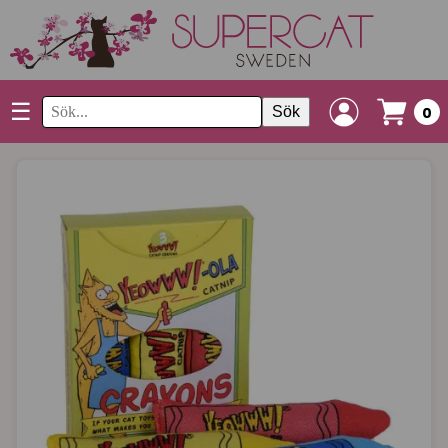
☰
Sök
0