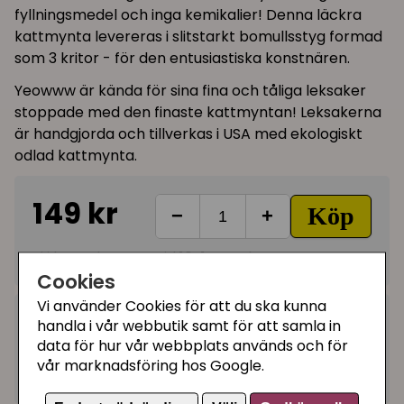
fyllningsmedel och inga kemikalier! Denna läckra
kattmynta levereras i slitstarkt bomullsstyg formad
som 3 kritor - för den entusiastiska konstnären.
Yeowww är kända för sina fina och tåliga leksaker
stoppade med den finaste kattmyntan! Leksakerna
är handgjorda och tillverkas i USA med ekologiskt
odlad kattmynta.
149 kr
Köp
−
+
Ej i lager, leveranstid 10-14 vardagar
Cookies
Vi använder Cookies för att du ska kunna
Kategorier:
handla i vår webbutik samt för att samla in
data för hur vår webbplats används och för
Kattmyntaleksaker
vår marknadsföring hos Google.
Artikelnummer:
854553