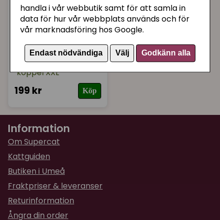
handla i vår webbutik samt för att samla in
data för hur vår webbplats används och för
vår marknadsföring hos Google.
TRIXIE
Endast nödvändiga
Välj
Godkänn alla
Mjuk kattsele med
koppel XXL
199 kr
Köp
Information
Om Supercat
Kattguiden
Butiken i Umeå
Fraktpriser & leveranser
Returinformation
Ångra din order