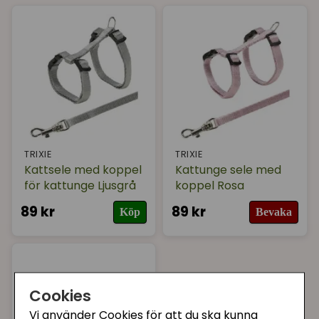
Sortera på
(Populära)
Varumärke
I lager
TRIXIE
TRIXIE
Kattsele med koppel
Kattunge sele med
för kattunge Ljusgrå
koppel Rosa
89 kr
89 kr
Köp
Bevaka
Cookies
Vi använder Cookies för att du ska kunna