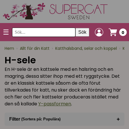
☰
Sök
0
Hem
›
Allt för din Katt
›
Katthalsband, selar och koppel
›
Kat
H-sele
En H-sele är en kattsele med en halsring och en
magring, dessa sitter ihop med ett ryggstycke. Det
är en klassisk kattsele såsom de ofta förut
tillverkades för katt, nu sker dock en förändring här
och fler och fler kattselar produceras istället med
den så kallade
Y-passformen
.
+
Filter
(Sortera på: Populära)