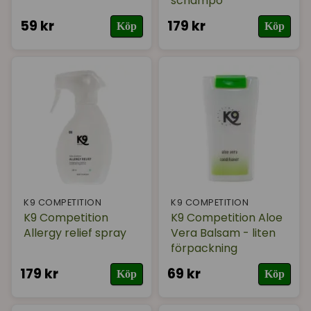
schampo
59 kr
179 kr
Köp
Köp
K9 COMPETITION
K9 COMPETITION
K9 Competition
K9 Competition Aloe
Allergy relief spray
Vera Balsam - liten
förpackning
179 kr
69 kr
Köp
Köp