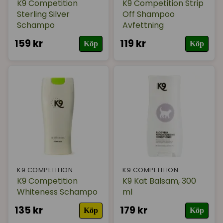
K9 Competition
K9 Competition Strip
Sterling Silver
Off Shampoo
Schampo
Avfettning
159 kr
119 kr
Köp
Köp
K9 COMPETITION
K9 COMPETITION
K9 Competition
K9 Kat Balsam, 300
Whiteness Schampo
ml
135 kr
179 kr
Köp
Köp