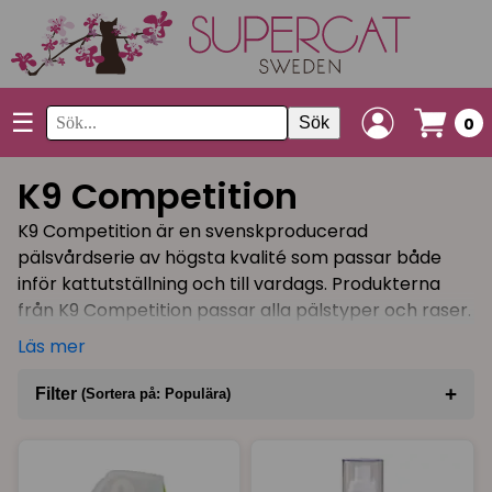
☰
Sök
0
K9 Competition
K9 Competition är en svenskproducerad
pälsvårdserie av högsta kvalité som passar både
inför kattutställning och till vardags. Produkterna
från K9 Competition passar alla pälstyper och raser.
Läs mer
K9 Competitions innehåll är ekologiskt och
nedbrytbart och därför väldigt skonsamt för miljön
+
Filter
(Sortera på: Populära)
och kattens hud och päls! Sånt gillar vi på supercat!
Produkterna kännetecknas av att de är
Sortera på
(Populära)
lättarbetade, utredande, tidsbesparande,