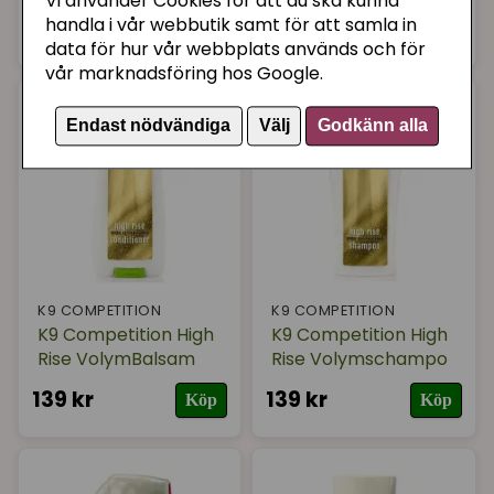
Vi använder Cookies för att du ska kunna
handla i vår webbutik samt för att samla in
129 kr
159 kr
Köp
Köp
data för hur vår webbplats används och för
vår marknadsföring hos Google.
Endast nödvändiga
Välj
Godkänn alla
K9 COMPETITION
K9 COMPETITION
K9 Competition High
K9 Competition High
Rise VolymBalsam
Rise Volymschampo
139 kr
139 kr
Köp
Köp