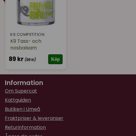
K9 COMPETITION
K9 Tass- och
nosbalsam
89 kr
Köp
(99 kr)
Information
Om Supercat
Kattguiden
Butiken i Umeå
Fraktpriser & leveranser
Returinformation