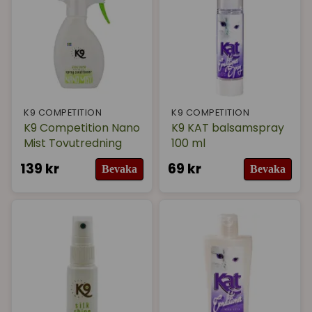
snabbtorkande samt att de ger ett fantastiskt
resultat som varar.
K9 COMPETITION
K9 COMPETITION
K9 Competition Nano
K9 KAT balsamspray
Mist Tovutredning
100 ml
139 kr
69 kr
Bevaka
Bevaka