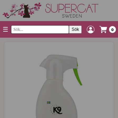
☰
Sök
0