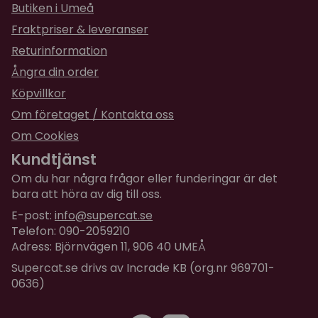
gjord för att få tovor vid vilda lekar Jag har en
Butiken i Umeå
Maine Coon blandning också som nästan aldrig
Fraktpriser & leveranser
har gillat att bli kammad , han har i och för sig
aldrig haft några tovor, utan mer lite ruffs i
Returinformation
svans och bakbensdelen men nu stod han helt
Ångra din order
stilla och blev kammad överallt!! Toppen !!
Köpvillkor
★
★
★
★
★
Om företaget / Kontakta oss
Camilla
för 2 år sedan
Om Cookies
Kundtjänst
★
★
★
★
★
Christina
Om du har några frågor eller funderingar är det
för 2 år sedan
bara att höra av dig till oss.
Bra doft och resultat
E-post:
info@supercat.se
Telefon: 090-2059210
★
★
★
★
★
Ulrika
Adress: Björnvägen 11, 906 40 UMEÅ
för 2 år sedan
Supercat.se drivs av Incrade KB (org.nr 969701-
Bra förebyggande och underhållande.
0636)
★
★
★
★
★