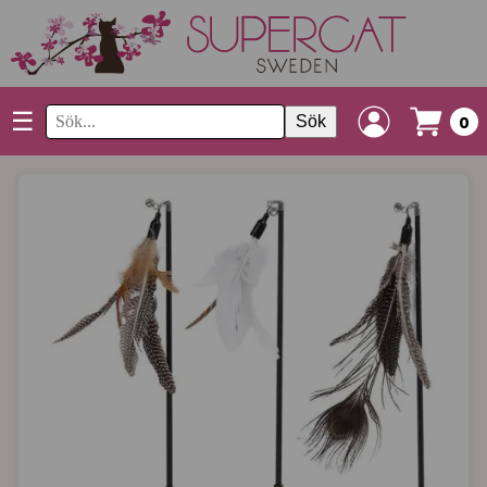
☰
Sök
0