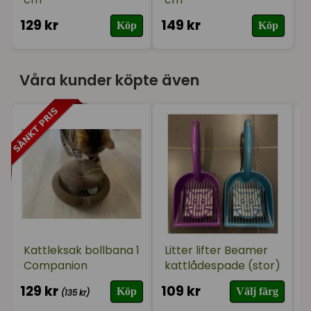
129 kr
149 kr
Köp
Köp
Våra kunder köpte även
Kattleksak bollbana 1
Litter lifter Beamer
Companion
kattlådespade (stor)
129 kr
109 kr
2
Köp
Välj färg
(135 kr)