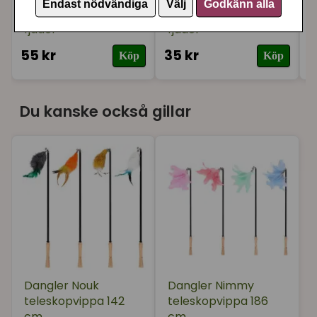
Endast nödvändiga
Välj
Godkänn alla
Dangler refill SUUZ
Dangler refill CLU
fjäder
fjäder
55 kr
35 kr
3
Köp
Köp
Du kanske också gillar
Dangler Nouk
Dangler Nimmy
teleskopvippa 142
teleskopvippa 186
cm
cm