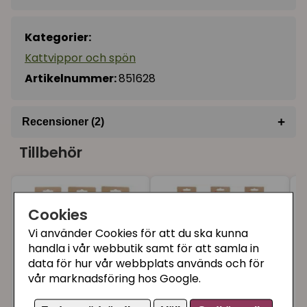
Kategorier:
Kattvippor och spön
Artikelnummer:
851628
+
Recensioner (2)
Tillbehör
★
★
★
★
★
Gunnar Christer
för 9 månader sedan
★
★
★
★
★
Irene
Cookies
för 10 månader sedan
Vi använder Cookies för att du ska kunna
handla i vår webbutik samt för att samla in
data för hur vår webbplats används och för
vår marknadsföring hos Google.