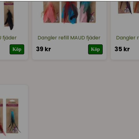
U fjäder
Dangler refill MAUD fjäder
Dangler r
39 kr
35 kr
Köp
Köp