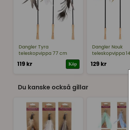
Dangler Tyra
Dangler Nouk
teleskopvippa 77 cm
teleskopvippa 1
119 kr
129 kr
Köp
Du kanske också gillar