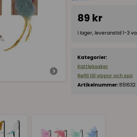
Varumärket Flamingo om sit
- The fur in our products d
89 kr
byproduct of the food indu
1. We choose offal, where 
I lager, leveranstid 1-3 
2. We consider it a good al
not require the use of raw
3. Less waste & efficient us
Kategorier:
want to contribute to a ci
Kattleksaker
- The feathers we use are 
Refill till vippor och spö
product from the food indu
Artikelnummer:
851632