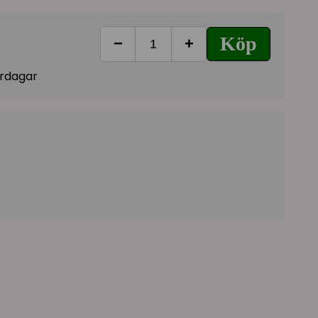
t val av material:
oes not come from animals bred for fur, it is a
Köp
−
+
stry.
that byproduct would otherwise go to waste.
vardagar
ternative to synthetic varieties, because it does
 materials such as petroleum for manufacturing.
e of raw materials fits into our vision in which we
rcular economy.
not from animals bred for the feathers but also a
stry, that would otherwise be waste.