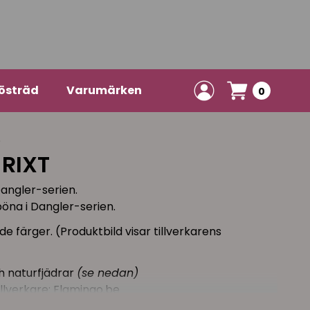
östräd
Varumärken
0
S
 RIXT
Dangler-serien.
pöna i Dangler-serien.
de färger. (Produktbild visar tillverkarens
ch naturfjädrar
(se nedan)
llverkare: Flamingo.be