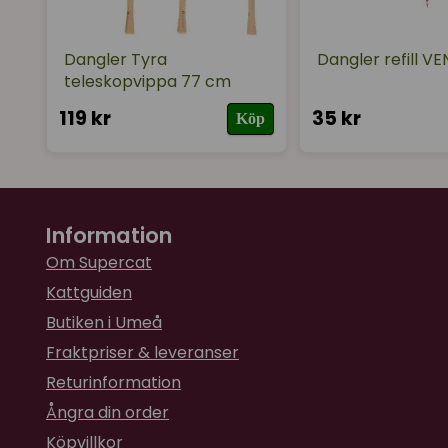
Dangler Tyra
Dangler refill VE
teleskopvippa 77 cm
119 kr
35 kr
Köp
Information
Om Supercat
Kattguiden
Butiken i Umeå
Fraktpriser & leveranser
Returinformation
Ångra din order
Köpvillkor