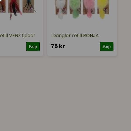
efill VENZ fjäder
Dangler refill RONJA
75 kr
Köp
Köp