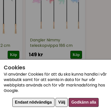
Dangler Nimmy
42 cm
teleskopvippa 186 cm
149 kr
Köp
Köp
Cookies
Vi använder Cookies för att du ska kunna handla i vår
webbutik samt för att samla in data för hur vår
webbplats används och för vår marknadsföring hos
Google.
Endast nödvändiga
Välj
Godkänn alla