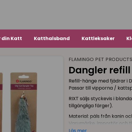
r din Katt
Katthalsband
Kattleksaker
Kl
FLAMINGO PET PRODUCT
Dangler refill
Refill-hänge med fjädrar i 
Passar till vipporna / katts
RIXT
säljs styckevis i blanda
tillgängliga färger).
Material: päls från kanin o
Varumärke, importör och ti
Läs mer