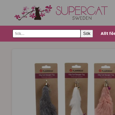
Allt fö
Sök