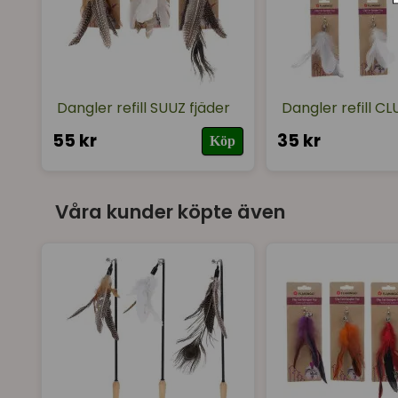
Dangler refill SUUZ fjäder
Dangler refill CL
55 kr
35 kr
Köp
Våra kunder köpte även