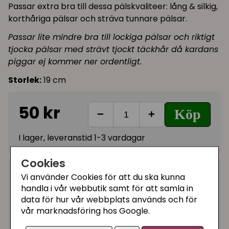
Passar extra bra till dessa pälskvaliteer: lång & silkig,
korthåriga pälsar och sträva tunnare pälsar.
Passar lite mindre bra till lockiga pälsar och riktigt
tjocka pälsar med strävt tjockt täckhår då kardans
piggar ej kommer ner ordentligt.
Storlek:
19 cm
50 kr
Köp
−
+
I lager, leveranstid 1-3 vardagar
Cookies
Kategorier:
Vi använder Cookies för att du ska kunna
handla i vår webbutik samt för att samla in
Borstar
data för hur vår webbplats används och för
Kardor
vår marknadsföring hos Google.
Artikelnummer:
23133