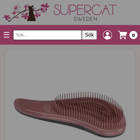
☰
Sök
0