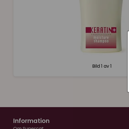
Bild
1 av 1
Information
Om Supercat