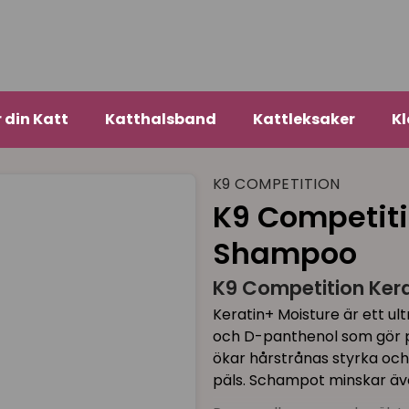
r din Katt
Katthalsband
Kattleksaker
Kl
K9 COMPETITION
K9 Competiti
Shampoo
K9 Competition Ker
Keratin+ Moisture är ett u
och D-panthenol som gör p
ökar hårstrånas styrka och 
päls. Schampot minskar äve