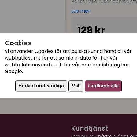
Passar alla raser och pälst
Läs mer
Använd så här:
Massera in schampot noga i
129 kr
optimalt resultat och avsl
Kan spädas vid behov upp til
Cookies
I lager, leveranstid 1-3 
Storlek:
300 ml
Vi använder Cookies för att du ska kunna handla i vår
PH: 5,5
webbutik samt för att samla in data för hur vår
webbplats används och för vår marknadsföring hos
Innehåll:
Aqua, Mg Laureth 
Kategorier:
Google.
Carboxymethylcocopolypro
Kattschampo
Rapeseedamide, Tetrasodiu
Endast nödvändiga
Välj
Godkänn alla
Artikelnummer:
604491
panthenol, Laureth-7, Hydr
Kundtjänst
Om du har några frågor eller