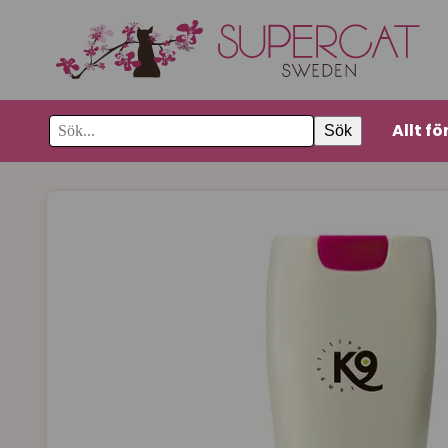
Allt fö
Sök