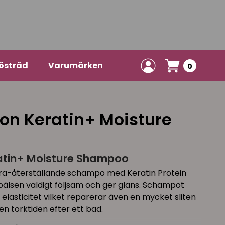
östräd
Varumärken
0
on Keratin+ Moisture
atin+ Moisture Shampoo
ltra-återställande schampo med Keratin Protein
älsen väldigt följsam och ger glans. Schampot
elasticitet vilket reparerar även en mycket sliten
n torktiden efter ett bad.