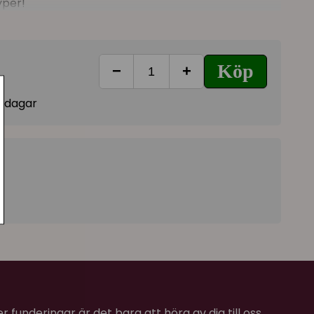
yper!
 pälsen och skölj ur. Upprepa behandlingen för
uta med Keratin+ Moisture balsam.
Köp
−
+
l 1:20.
vardagar
sulfate, Sodium
pylamine, Sodium Lauryl Sulphate, PEG-4
m Glutamate Diacetate, Hydrolyzed Keratin, D-
olyzed wheat protein, parfum and preservative.
 funderingar är det bara att höra av dig till oss.