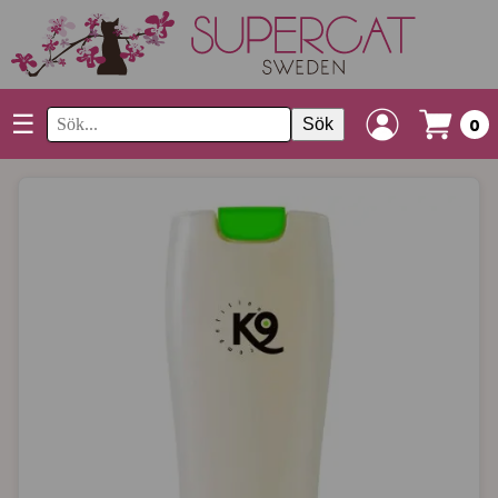
☰
Sök
0