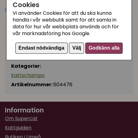
bästa långtidseffekt.
Cookies
Läs mer
Vi använder Cookies för att du ska kunna
Passar alla raser och pälstyper!
handla i vår webbutik samt för att samla in
119 kr
Använd så här:
Massera in schampot noga i pälsen
data för hur vår webbplats används och för
Köp
−
+
och skölj ur. Varmare vatten ökar effekten av
vår marknadsföring hos Google.
djuprengöringen. Upprepa behandlingen för
I lager, leveranstid 1-3 vardagar
optimalt resultat och avsluta med Aloe Vera
Endast nödvändiga
Välj
Godkänn alla
schampo+balsam.
Kategorier:
Kan spädas vid behov upp till 1:10.
PH: 5,5
Kattschampo
Artikelnummer:
604476
Storlek:
300 ml
Innehåll:
Aqua, mg laurylsulfat, cocoamphodin,
iminodisuccinat, cocoamphopolycarboxyglycinate,
Information
cocoamide, doftämnen och konserveringsmedel.
Om Supercat
Kattguiden
Butiken i Umeå