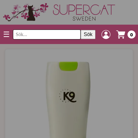
☰
Sök
0