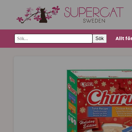
Allt fö
Sök