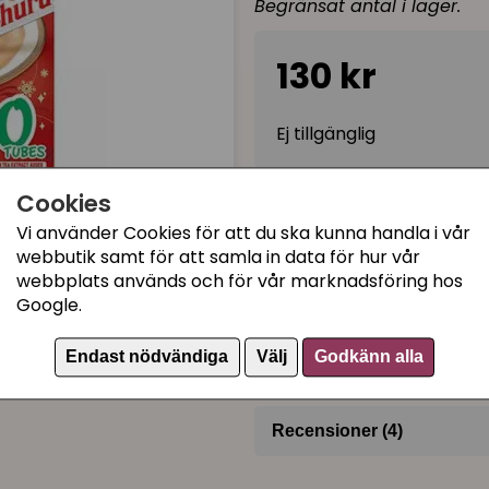
Begränsat antal i lager.
130 kr
Ej tillgänglig
Cookies
Kategorier:
Vi använder Cookies för att du ska kunna handla i vår
Creme kattgodis
webbutik samt för att samla in data för hur vår
webbplats används och för vår marknadsföring hos
Juliga kattprodukter
Google.
Kattgodis
Artikelnummer:
798.60
Endast nödvändiga
Välj
Godkänn alla
Recensioner (4)
Malin