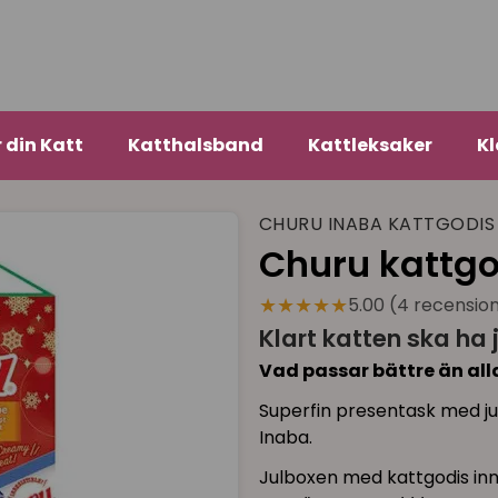
r din Katt
Katthalsband
Kattleksaker
Kl
CHURU INABA KATTGODIS
Churu kattgo
★★★★★
5.00 (4 recensio
Klart katten ska ha 
Vad passar bättre än all
Superfin presentask med ju
Inaba.
Julboxen med kattgodis inne