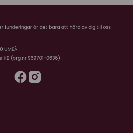
1 sort men dom fick 10/10 poäng!
 funderingar är det bara att höra av dig till oss.
★
★
★
★
★
 40 UMEÅ
★
★
★
★
★
de KB (org.nr 969701-0636)
★
★
★
★
★
s favoritgodis som hon kommer att få till jul.