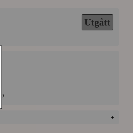
Utgått
20
+
★
★
★
★
★