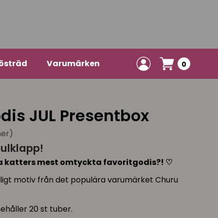
östräd
Varumärken
0
dis JUL Presentbox
ner)
julklapp!
a katters mest omtyckta favoritgodis?! ♡
ligt motiv från det populära varumärket Churu
håller 20 st tuber.