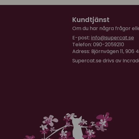
för 1 år sedan
Vi har bara hunnit smaka 
Kundtjänst
Om du har några frågor eller
Linda
E-post:
info@supercat.se
för 1 år sedan
Telefon: 090-2059210
Adress: Björnvägen 11, 906
Chevan
Supercat.se drivs av Incra
för 1 år sedan
Super
Nina
för 1 år sedan
Nalah älskar Churu, henne