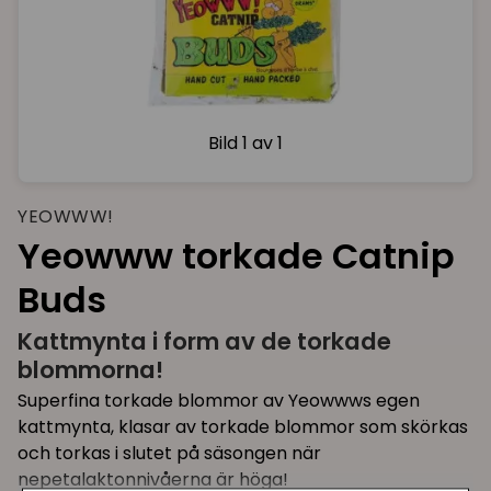
Bild
1 av 1
YEOWWW!
Yeowww torkade Catnip
Buds
Kattmynta i form av de torkade
blommorna!
Superfina torkade blommor av Yeowwws egen
kattmynta, klasar av torkade blommor som skörkas
och torkas i slutet på säsongen när
nepetalaktonnivåerna är höga!