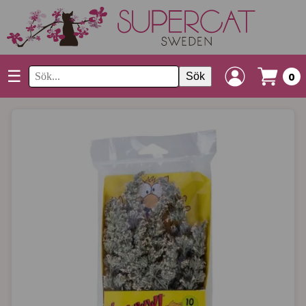
☰
Sök
0