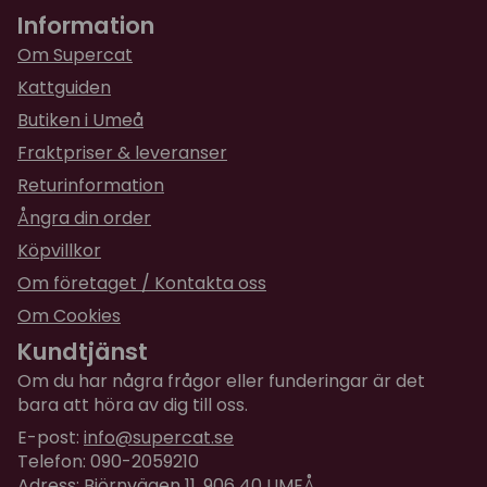
I plåtburk
Information
för 10 månader sedan
28 gram
Om Supercat
★
★
★
★
★
Agnes
Innehåller 28,3 gram kattmynta.
Kattguiden
för 1 år sedan
Butiken i Umeå
Obs: Lämna inte denna burk oövervakad så att din
Bra kattmynta som min katt blev tokig i.
katt kan komma åt den :)
Fraktpriser & leveranser
Returinformation
★
★
★
★
★
Mia
Ångra din order
för 2 år sedan
Köpvillkor
★
★
★
★
★
Izabell
Om företaget / Kontakta oss
för 2 år sedan
Om Cookies
Kundtjänst
★
★
★
★
★
Gunvor
Om du har några frågor eller funderingar är det
för 3 år sedan
bara att höra av dig till oss.
Denna kattmynta kändes riktigt aromatisk och
E-post:
info@supercat.se
fin!
Telefon: 090-2059210
Adress: Björnvägen 11, 906 40 UMEÅ