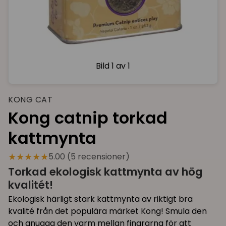
Bild
1 av 1
KONG CAT
Kong catnip torkad
kattmynta
★★★★★
5.00 (5 recensioner)
Torkad ekologisk kattmynta av hög
kvalitét!
Ekologisk härligt stark kattmynta av riktigt bra
kvalité från det populära märket Kong! Smula den
och gnugga den varm mellan fingrarna för att