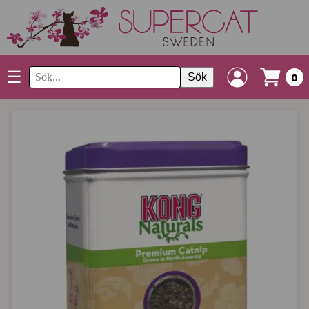
☰
Sök
0