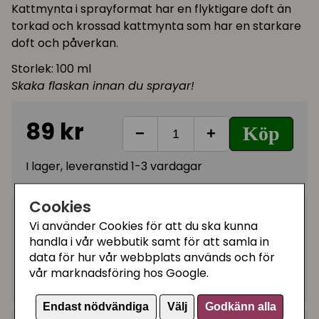
Kattmynta i sprayformat har en flyktigare doft än
torkad och krossad kattmynta som har en starkare
doft och påverkan.
Storlek: 100 ml
Skaka flaskan innan du sprayar!
89 kr
Köp
−
+
I lager, leveranstid 1-3 vardagar
Cookies
Kategorier:
Vi använder Cookies för att du ska kunna
Kattmynta
handla i vår webbutik samt för att samla in
data för hur vår webbplats används och för
Kattmyntaleksaker
vår marknadsföring hos Google.
Artikelnummer:
K40801
Endast nödvändiga
Välj
Godkänn alla