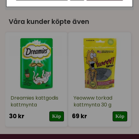
+
Recensioner (1)
★
★
★
★
★
Anette
Våra kunder köpte även
för 11 månader sedan
Dreamies kattgodis
Yeowww torkad
kattmynta
kattmynta 30 g
30 kr
69 kr
Köp
Köp