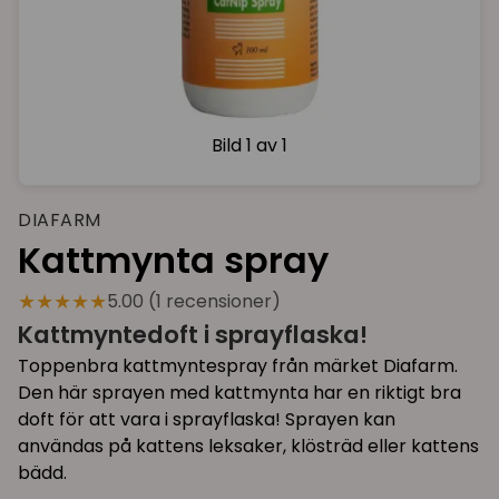
Bild
1 av 1
DIAFARM
Kattmynta spray
★★★★★
5.00 (1 recensioner)
Kattmyntedoft i sprayflaska!
Toppenbra kattmyntespray från märket Diafarm.
Den här sprayen med kattmynta har en riktigt bra
doft för att vara i sprayflaska! Sprayen kan
användas på kattens leksaker, klösträd eller kattens
bädd.