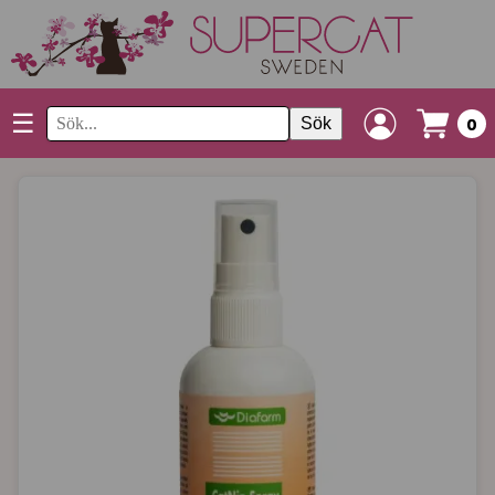
☰
Sök
0