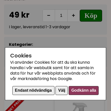
49 kr
Köp
−
+
I lager, leveranstid 1-3 vardagar
Kategorier:
Kläd-, textil- och möbelborstar
Cookies
Artikelnummer:
2329
Vi använder Cookies för att du ska kunna
handla i vår webbutik samt för att samla in
data för hur vår webbplats används och för
+
Recensioner (2)
vår marknadsföring hos Google.
★
★
★
★
★
Moa
Våra kunder köpte även
Endast nödvändiga
Välj
Godkänn alla
för 1 år sedan
Bra och effektiv för att ta bort hår från kläder
och möbler (soffa, matta etc). Tar inte allt, men
en praktisk lösning som är bättre för miljön än