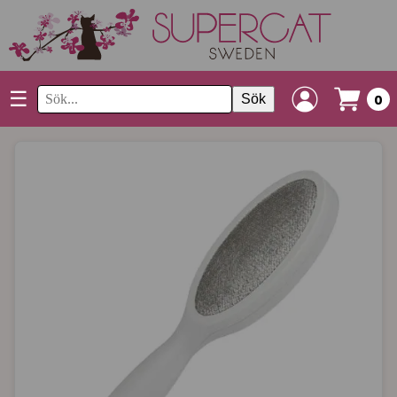
☰
Sök
0