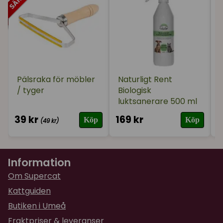
de klassiska klädrullarna.
★
★
★
★
★
Ramona
för 1 år sedan
Väldigt bra, lossar håret på direkten.
Pälsraka för möbler
Naturligt Rent
/ tyger
Biologisk
luktsanerare 500 ml
39 kr
169 kr
9
Köp
Köp
(49 kr)
Information
Om Supercat
Kattguiden
Butiken i Umeå
Fraktpriser & leveranser