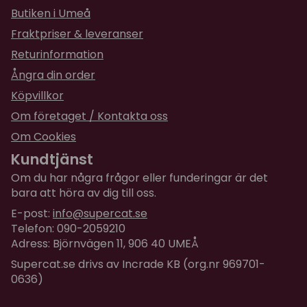
produkt, om den blandas 1+4
Butiken i Umeå
Färdigblandad produkt håller ca 6-8 månader
Fraktpriser & leveranser
innan den börjar tappa effekt.
Returinformation
Tips!
Om du har sprayat Scentstop på exempelvis
Ångra din order
en matta, och har lämnat medlet att verka - blöt
Köpvillkor
gärna en handduk och lägg ovanpå fläcken -
medlet kommer annars att förlora sin effekt när
Om företaget / Kontakta oss
fläcken (och mikroorganismerna) torkar upp. Men
Om Cookies
om fläcken och medlet får fortsätta vara fuktigt
Kundtjänst
kommer mikroorganismerna att arbeta i upp till fem
Om du har några frågor eller funderingar är det
dagar.
bara att höra av dig till oss.
Doft:
Lavendel
E-post:
info@supercat.se
Storlek:
0,5 liter
Telefon: 090-2059210
Adress: Björnvägen 11, 906 40 UMEÅ
Supercat.se drivs av Incrade KB (org.nr 969701-
0636)