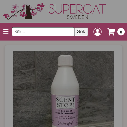
☰
Sök
0