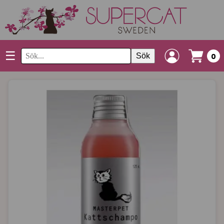
☰
Sök
0