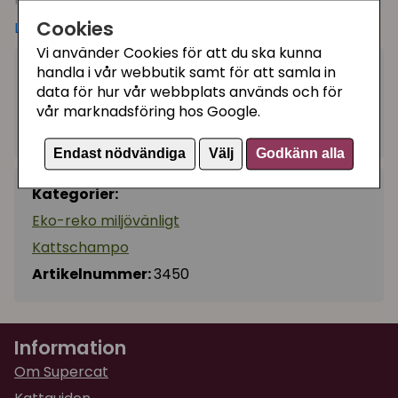
Kattschampo för fet päls med jämna mellanrum för
Cookies
Läs mer
att vardagsunderhålla pälsen. (Istället för att
Vi använder Cookies för att du ska kunna
avfetta pälsen med något medel ej tillverkat för
handla i vår webbutik samt för att samla in
119 kr
Bevaka
kattpäls då detta stimulerar produktionen av
data för hur vår webbplats används och för
skyddande fett och oljor vilket gör att pälsen blir
vår marknadsföring hos Google.
ännu fetare ett par dygn efteråt).
Tillfälligt slut
Endast nödvändiga
Välj
Godkänn alla
Masterpet tillverkar ekologiska produkter i Sverige
för din katts pälsvård.
Kategorier:
pH-värde 6,5.
Eko-reko miljövänligt
Innehåll: Vegetabilisk tensid, vatten, salt,
Kattschampo
naturidentisk doft av vanilj, antioxidant, konservering.
Artikelnummer:
3450
Information
Om Supercat