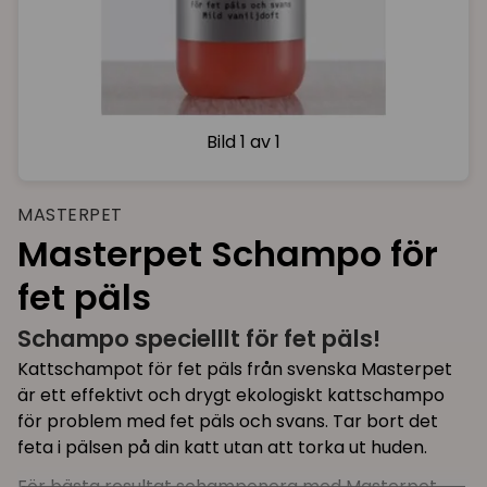
Bild
1 av 1
MASTERPET
Masterpet Schampo för
fet päls
Schampo specielllt för fet päls!
Kattschampot för fet päls från svenska Masterpet
är ett effektivt och drygt ekologiskt kattschampo
för problem med fet päls och svans. Tar bort det
feta i pälsen på din katt utan att torka ut huden.
För bästa resultat schamponera med Masterpet