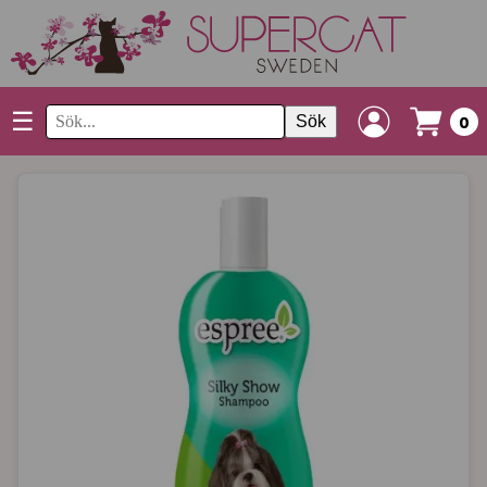
☰
Sök
0