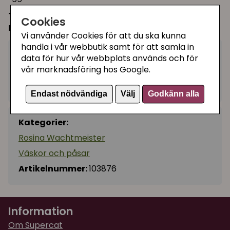
Tygpåsens mått:
9 x 16 cm
Cookies
Motiv:
We want to be together
Vi använder Cookies för att du ska kunna
handla i vår webbutik samt för att samla in
65 kr
data för hur vår webbplats används och för
Köp
−
+
vår marknadsföring hos Google.
I lager, leveranstid 1-3 vardagar
Endast nödvändiga
Välj
Godkänn alla
Kategorier:
Rosina Wachtmeister
Väskor och påsar
Artikelnummer:
103876
Information
Om Supercat