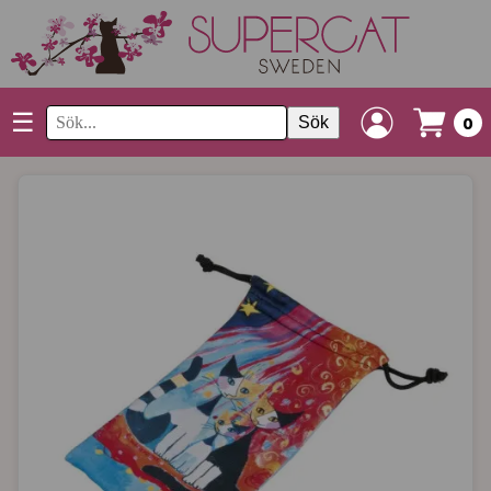
☰
Sök
0