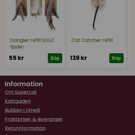
Dangler refill SUUZ
Cat Catcher refill
fjäder
55 kr
139 kr
2
Köp
Köp
Information
Om Supercat
Kattguiden
Butiken i Umeå
Fraktpriser & leveranser
Returinformation