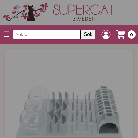
☰
Sök
0