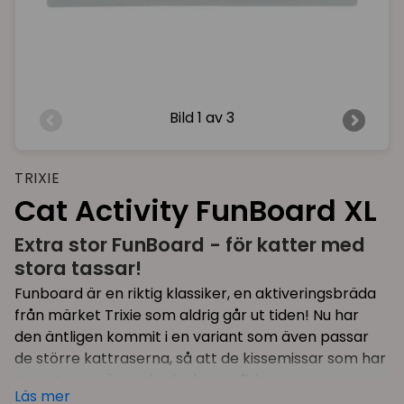
Bild
1 av 3
TRIXIE
Cat Activity FunBoard XL
Extra stor FunBoard - för katter med
stora tassar!
Funboard är en riktig klassiker, en aktiveringsbräda
från märket Trixie som aldrig går ut tiden! Nu har
den äntligen kommit i en variant som även passar
de större kattraserna, så att de kissemissar som har
stora tassar även de ska kunna fiska upp
Läs mer
kattgodis/torrfoder ur sin FunBoard!