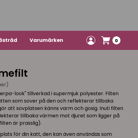
östräd
Varumärken
0
mefilt
ner)
rpa-look" tillverkad i supermjuk polyester. Filten
ten som sover på den och reflekterar tillbaka
ör att sovplatsen känns varm och gosig. Inuti filten
flekterar tillbaka värmen mot djuret som ligger på
filten är prasslig).
plats för din katt, den kan även användas som