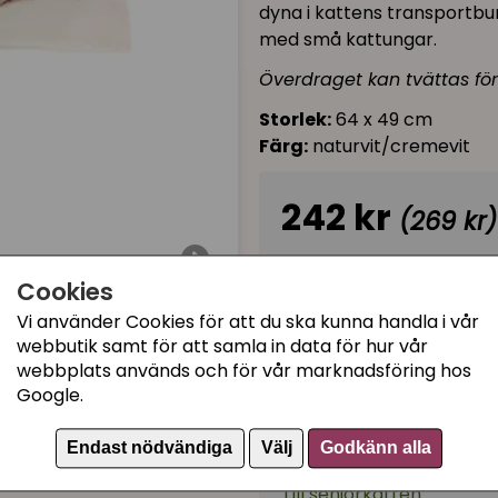
dyna i kattens transportbu
med små kattungar.
Överdraget kan tvättas för
Storlek:
64 x 49 cm
Färg:
naturvit/cremevit
242 kr
(269 kr)
I lager, leveranstid 1-3 
Cookies
Vi använder Cookies för att du ska kunna handla i vår
webbutik samt för att samla in data för hur vår
Kategorier:
webbplats används och för vår marknadsföring hos
Kattsängar och kattbäd
Google.
Kattuppfödning
Endast nödvändiga
Välj
Godkänn alla
Till kattungen
Till seniorkatten