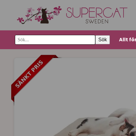
Allt fö
Sök