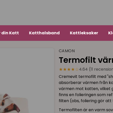
r din Katt
Katthalsband
Kattleksaker
Kl
CAMON
Termofilt vär
★★★★☆
4.64 (11 recensio
Cremevit termofilt med "she
absorberar värmen från kat
värmen mot katten, vilket g
finns en folieringen som re
filten (obs, foliering gör att 
Termofilten är en varm sov