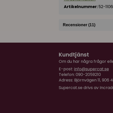
Artikelnummer:
52-1106
Recensioner (11)
Henrik
för 6 månader sedan
Kundtjänst
Elin
Om du har några frågor eller
för 1 år sedan
E-post:
info@supercat.se
Båda katterna älskar den!
Telefon: 090-2059210
man att den ger värme lite
Adress: Björnvägen 11, 906
Supercat.se drivs av Incra
Christina
för 1 år sedan
Mkt fin