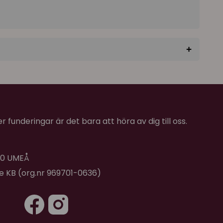
+
★
★
★
★
★
★
★
★
★
★
 funderingar är det bara att höra av dig till oss.
 Har själv provat att sitta på den, och nog känner
 bättre än en vanlig filt.
 40 UMEÅ
de KB (org.nr 969701-0636)
★
★
★
★
★