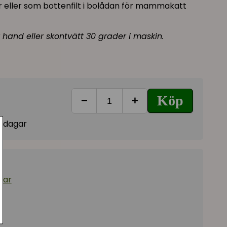
r eller som bottenfilt i bolådan för mammakatt
 hand eller skontvätt 30 grader i maskin.
Köp
−
+
vardagar
dar