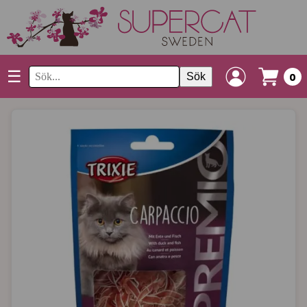
☰
Sök
0