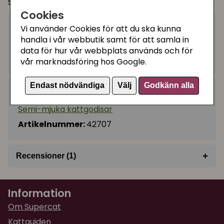
Storlek: 20 g
Cookies
15 kr
Vi använder Cookies för att du ska kunna
Köp
−
+
handla i vår webbutik samt för att samla in
data för hur vår webbplats används och för
I lager, leveranstid 1-3 vardagar
vår marknadsföring hos Google.
Endast nödvändiga
Välj
Godkänn alla
Kategorier:
Semi-mjuka kattgodisar
Artikelnummer:
42707
+
Recensioner (1)
★
★
★
★
★
Izabell
Information
för 2 år sedan
Om Supercat
Kattguiden