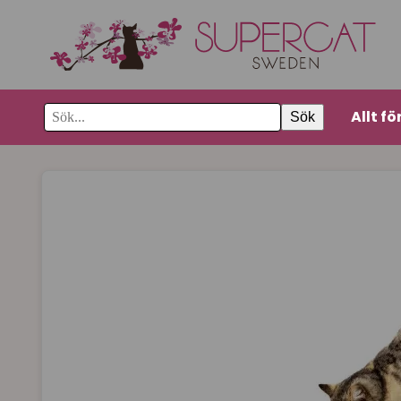
Allt fö
Sök