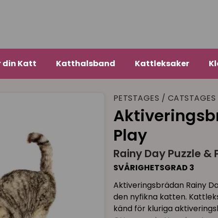
r din Katt
Katthalsband
Kattleksaker
Kl
PETSTAGES / CATSTAGES
Aktiveringsb
Play
Rainy Day Puzzle & 
SVÅRIGHETSGRAD 3
Aktiveringsbrädan Rainy Da
den nyfikna katten. Kattle
känd för kluriga aktivering