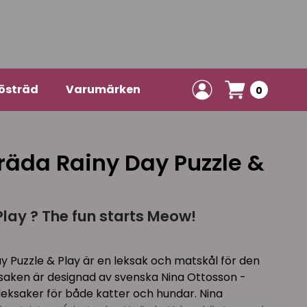
östräd
Varumärken
0
räda Rainy Day Puzzle &
Play ? The fun starts Meow!
y Puzzle & Play är en leksak och matskål för den
ksaken är designad av svenska Nina Ottosson -
sleksaker för både katter och hundar. Nina