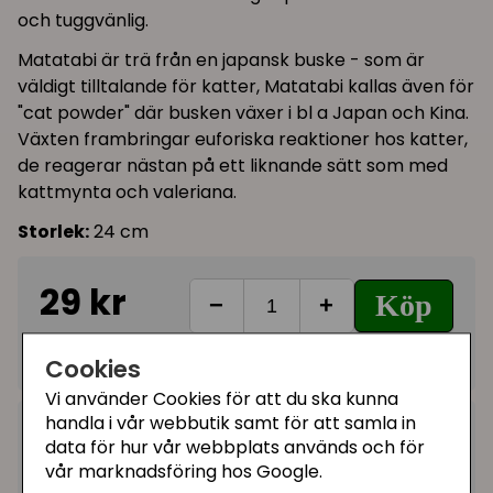
och tuggvänlig.
Matatabi är trä från en japansk buske - som är
väldigt tilltalande för katter, Matatabi kallas även för
"cat powder" där busken växer i bl a Japan och Kina.
Växten frambringar euforiska reaktioner hos katter,
de reagerar nästan på ett liknande sätt som med
kattmynta och valeriana.
Storlek:
24 cm
29 kr
Köp
−
+
I lager, leveranstid 1-3 vardagar
Cookies
Vi använder Cookies för att du ska kunna
handla i vår webbutik samt för att samla in
Kategorier:
data för hur vår webbplats används och för
Matatabi kattleksaker
vår marknadsföring hos Google.