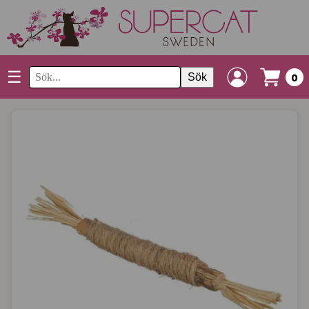
☰
Sök
0