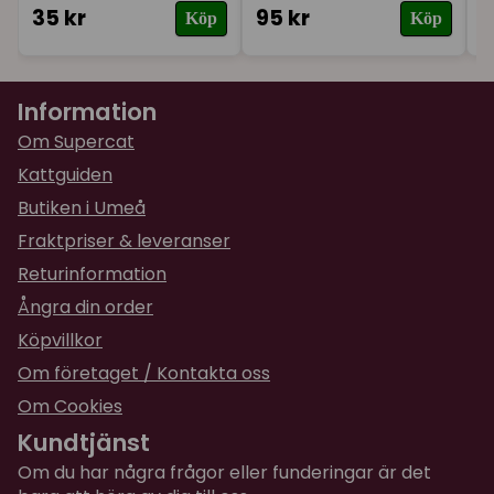
35 kr
95 kr
3
Köp
Köp
★
★
★
★
★
Monika
för 11 månader sedan
Den var /tydligen/ inte alls intressant, tyckte
Information
katten.
Om Supercat
★
★
★
★
★
Jeanette
Kattguiden
för 11 månader sedan
Butiken i Umeå
Fraktpriser & leveranser
★
★
★
★
★
Catarina
Returinformation
för 1 år sedan
Ångra din order
Köpvillkor
★
★
★
★
★
Lilian
för 1 år sedan
Om företaget / Kontakta oss
Den fick sig en omgång iallafall.
Om Cookies
Kundtjänst
★
★
★
★
★
Kristina
Om du har några frågor eller funderingar är det
för 1 år sedan