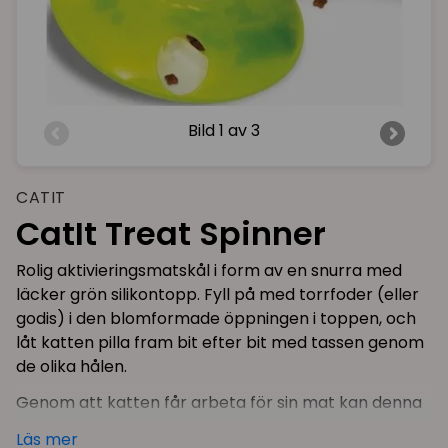
Bild
1 av 3
CATIT
CatIt Treat Spinner
Rolig aktivieringsmatskål i form av en snurra med
läcker grön silikontopp. Fyll på med torrfoder (eller
godis) i den blomformade öppningen i toppen, och
låt katten pilla fram bit efter bit med tassen genom
de olika hålen.
Genom att katten får arbeta för sin mat kan denna
snurra hjälpa till med hetsätande eller problemvikt,
Läs mer