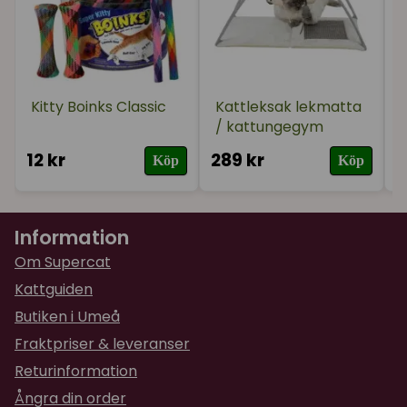
Kitty Boinks Classic
Kattleksak lekmatta
/ kattungegym
12 kr
289 kr
1
Köp
Köp
Information
Om Supercat
Kattguiden
Butiken i Umeå
Fraktpriser & leveranser
Returinformation
Ångra din order