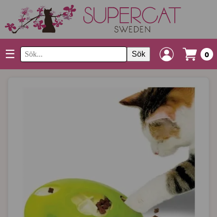
☰
Sök
0