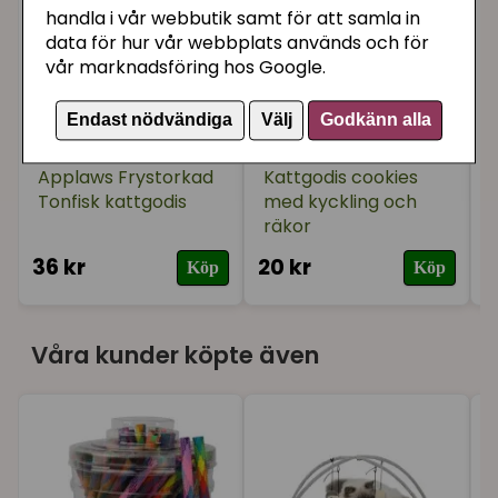
handla i vår webbutik samt för att samla in
data för hur vår webbplats används och för
vår marknadsföring hos Google.
Endast nödvändiga
Välj
Godkänn alla
Applaws Frystorkad
Kattgodis cookies
Tonfisk kattgodis
med kyckling och
räkor
36 kr
20 kr
3
Köp
Köp
Våra kunder köpte även