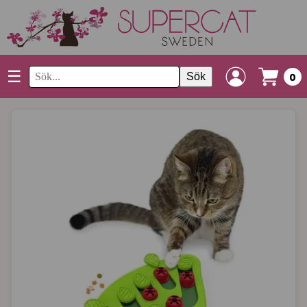
☰
Sök
0