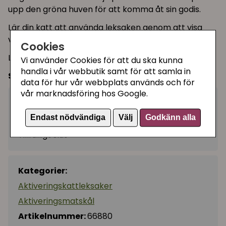
upp den gröna huven för att komma åt sin godis.
Lär din katt att använda leksaken genom att visa
vart du gömmer godisen de första gångerna.
Cookies
Leksaken passar både för katter och hundar.
Vi använder Cookies för att du ska kunna
handla i vår webbutik samt för att samla in
Storlek:
Ø 25 cm
data för hur vår webbplats används och för
vår marknadsföring hos Google.
99 kr
Bevaka
Endast nödvändiga
Välj
Godkänn alla
Tillfälligt slut
Kategorier:
Aktiveringskattleksaker
Aktiveringsmatskål
Artikelnummer:
66880