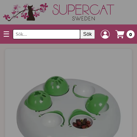
☰
Sök
0