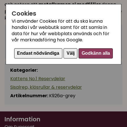
och notera att
metallramen ej medföljer
denna
produkt - utan den måste du ha hemma sen tidigare
Cookies
köp.
Vi använder Cookies för att du ska kunna
handla i vår webbutik samt för att samla in
299 kr
data för hur vår webbplats används och för
Köp
−
+
vår marknadsföring hos Google.
I lager, leveranstid 1-3 vardagar
Endast nödvändiga
Välj
Godkänn alla
Kategorier:
Kattens No.1 Reservdelar
Sisalrep, klösrullar & reservdelar
Artikelnummer:
K926a-grey
Information
Om Supercat