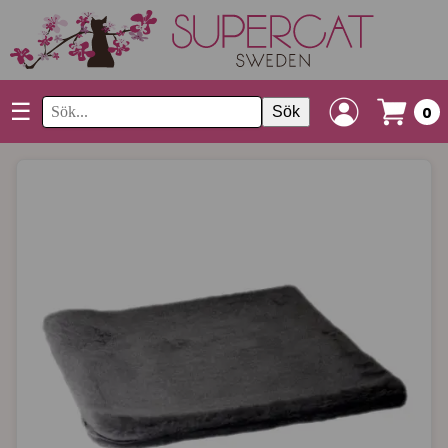
☰
Sök
0