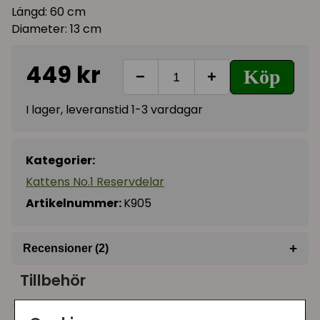
Längd: 60 cm
Diameter: 13 cm
449 kr
Köp
−
+
I lager, leveranstid 1-3 vardagar
Kategorier:
Kattens No.1 Reservdelar
Artikelnummer:
K905
+
Recensioner (2)
Tillbehör
★
★
★
★
★
Elin
för 2 år sedan