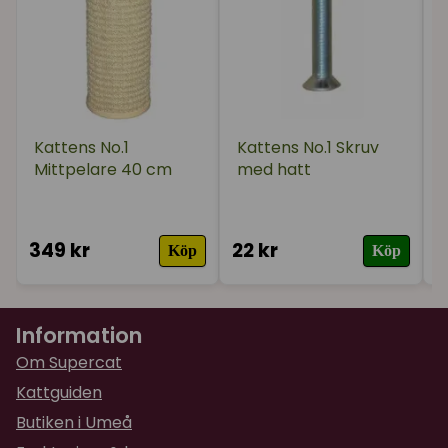
Kattens No.1
Kattens No.1 Skruv
Mittpelare 40 cm
med hatt
t
349 kr
22 kr
2
Köp
Köp
Information
Om Supercat
Kattguiden
Butiken i Umeå