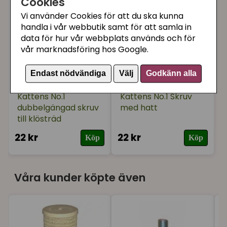
Cookies
★
★
★
★
★
Caroline
Vi använder Cookies för att du ska kunna
för 2 år sedan
handla i vår webbutik samt för att samla in
data för hur vår webbplats används och för
Kattens no.1 är den bästa klöspelaren vi haft!
vår marknadsföring hos Google.
Superkvalitet som stått emot klösande från
flera katter under lång tid.
Endast nödvändiga
Välj
Godkänn alla
Kattens No.1
Kattens No.1 Skruv
dubbelgängad skruv
med hatt
till klösträd
22 kr
22 kr
Köp
Köp
Våra kunder köpte även