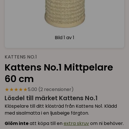
Bild
1 av 1
KATTENS NO.1
Kattens No.1 Mittpelare
60 cm
★★★★★
5.00 (2 recensioner)
Lösdel till märket Kattens No.1
Klöspelare till ditt klösträd från Kattens No1. Klädd
med sisalmatta i en ljusbeige färgton.
Glöm inte
att köpa till en
extra skruv
om ni behöver.