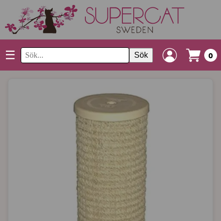
☰
Sök
0