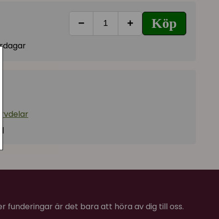
Köp
−
+
vardagar
ervdelar
q
 funderingar är det bara att höra av dig till oss.