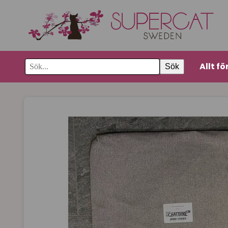
Allt fö
Sök