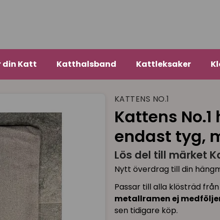
r din Katt
Katthalsband
Kattleksaker
Kl
KATTENS NO.1
Kattens No.
endast tyg, 
Lös del till märket K
Nytt överdrag till din häng
Passar till alla klösträd fr
metallramen ej medfölje
sen tidigare köp.