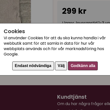
299 kr
I lager, leveranstid 1-3 
Cookies
Vi använder Cookies för att du ska kunna handla i vår
Kategorier:
webbutik samt för att samla in data för hur vår
webbplats används och för vår marknadsföring hos
Kattens No.1 Reservdelar
Google.
Sisalrep, klösrullar & res
Artikelnummer:
k926a-
Endast nödvändiga
Välj
Godkänn alla
Kundtjänst
Om du har några frågor eller