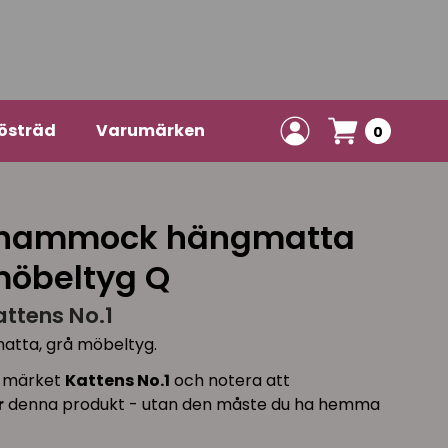
östräd
Varumärken
0
1 hammock hängmatta
möbeltyg Q
attens No.1
matta, grå möbeltyg.
ån märket
Kattens No.1
och notera att
r
denna produkt - utan den måste du ha hemma