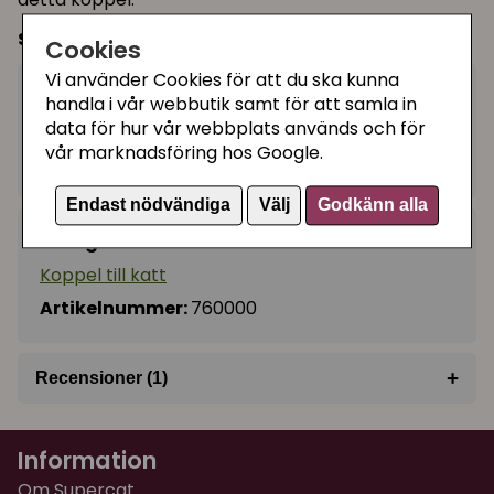
Storlek:
5 meter långt, ca 4 mm brett/tjockt
Cookies
Vi använder Cookies för att du ska kunna
59 kr
handla i vår webbutik samt för att samla in
Köp
−
+
data för hur vår webbplats används och för
vår marknadsföring hos Google.
I lager, leveranstid 1-3 vardagar
Endast nödvändiga
Välj
Godkänn alla
Kategorier:
Koppel till katt
Artikelnummer:
760000
+
Recensioner (1)
★
★
★
★
★
Ami
Information
för 2 år sedan
Blir perfekt med en jordskruv i trädgården när
Om Supercat