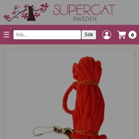
☰
Sök
0