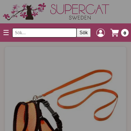
☰
Sök
0