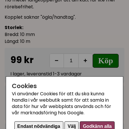
rörelsefrihet.
Kopplet saknar "ögla/handtag".
Storlek:
Bredd: 10 mm
Längd: 10 m
99 kr
Köp
−
+
I lager, leveranstid 1-3 vardagar
Cookies
Vi använder Cookies för att du ska kunna
Kategorier:
handla i vår webbutik samt för att samla in
Koppel till katt
data för hur vår webbplats används och för
Artikelnummer:
19801
vår marknadsföring hos Google.
Endast nödvändiga
Välj
Godkänn alla