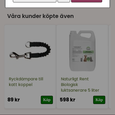
+
Recensioner (1)
★
★
★
★
★
Anneli
Våra kunder köpte även
för 1 år sedan
Lite skraj var Charlie av att testa långkopplet,
rasslade efter honom😊 fungerar som det ska,
bra på öppna ytor
Ryckdämpare till
Naturligt Rent
katt koppel
Biologisk
luktsanerare 5 liter
89 kr
598 kr
9
Köp
Köp