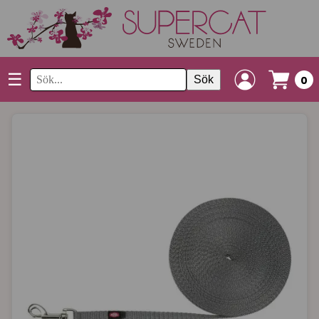
☰
Sök
0