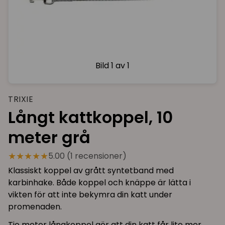
Bild
1 av 1
TRIXIE
Långt kattkoppel, 10
meter grå
★★★★★
5.00 (1 recensioner)
Klassiskt koppel av grått syntetband med
karbinhake. Både koppel och knäppe är lätta i
vikten för att inte bekymra din katt under
promenaden.
Tio meter långkoppel gör att din katt får lite mer