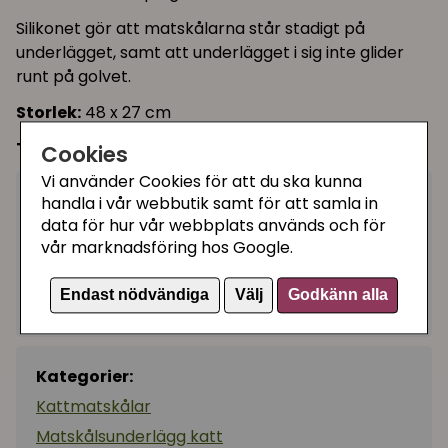
Silikonet gör att matskålarna står stadigt på
underlägget, samt att underlägget i sig inte glider
runt på golvet.
Storlek:
48 x 27 cm
Tål maskindisk!
Cookies
Vi använder Cookies för att du ska kunna
129 kr
handla i vår webbutik samt för att samla in
(149 kr)
data för hur vår webbplats används och för
vår marknadsföring hos Google.
Köp
−
+
Endast nödvändiga
Välj
Godkänn alla
I lager, leveranstid 1-3 vardagar
Kategorier:
Kattmatskålar
Matskålsunderlägg katt