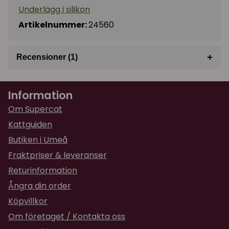
Underlägg i silikon
Artikelnummer:
24560
+
Recensioner (1)
★
★
★
★
★
Amanda
Information
för 1 år sedan
kanon med kanten runt som stoppar vatten o
Om Supercat
spill
Kattguiden
Butiken i Umeå
Fraktpriser & leveranser
Returinformation
Ångra din order
Köpvillkor
Om företaget / Kontakta oss