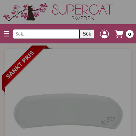
☰
Sök
0