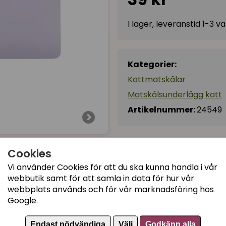
I lager, leveranstid 1-3 
Kategorier:
Kattmatskålar
Matskålsunderlägg katt
Artikelnummer:
24549
Cookies
Vi använder Cookies för att du ska kunna handla i vår
webbutik samt för att samla in data för hur vår
webbplats används och för vår marknadsföring hos
Google.
Endast nödvändiga
Välj
Godkänn alla