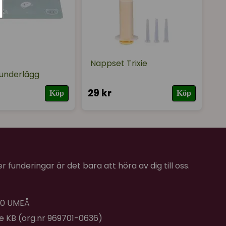
Nappset Trixie
underlägg
29 kr
Köp
Köp
 funderingar är det bara att höra av dig till oss.
 40 UMEÅ
de KB (org.nr 969701-0636)