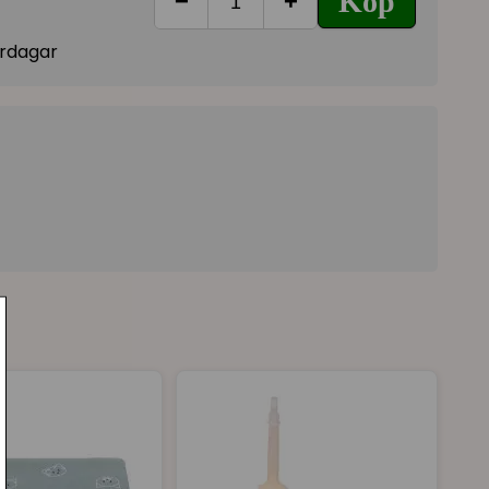
Köp
−
+
vardagar