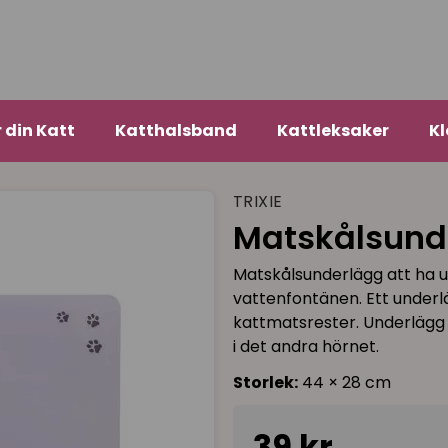
r din Katt
Katthalsband
Kattleksaker
Kl
TRIXIE
Matskålsund
Matskålsunderlägg att ha u
vattenfontänen. Ett underl
kattmatsrester. Underlägg 
i det andra hörnet.
Storlek:
44 × 28 cm
39 kr