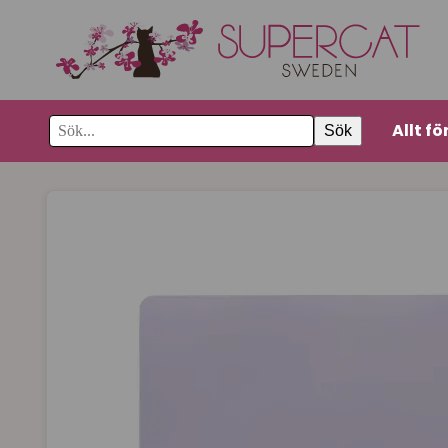
Allt fö
Sök