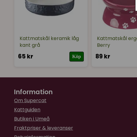
Kattmatskål keramik låg
Kattmatskål er
kant grå
Berry
65 kr
89 kr
Köp
Information
Om Supercat
Kattguiden
Butiken i Umeå
Fraktpriser & leveranser