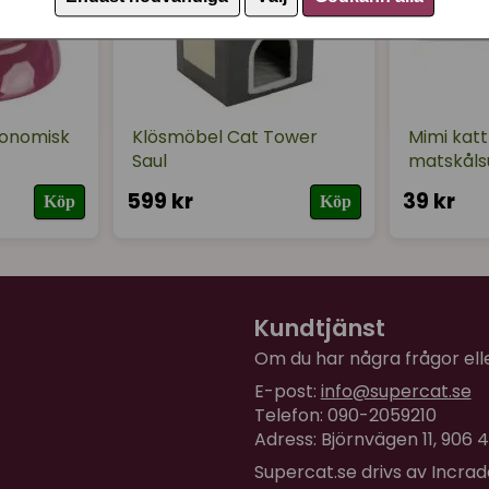
gonomisk
Klösmöbel Cat Tower
Mimi katt
Saul
matskåls
599 kr
39 kr
Köp
Köp
Kundtjänst
Om du har några frågor eller
E-post:
info@supercat.se
Telefon: 090-2059210
Adress: Björnvägen 11, 906
Supercat.se drivs av Incra